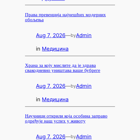
Права превенција најчешћих модерних
обољења
Aug 7, 2026
—
Admin
by
in
Медицина
Храна за коју мислите да је здрава
свакодневно уништава ваше бубреге
Aug 7, 2026
—
Admin
by
in
Медицина
Научници открили која особина заправо
одређује наш успех у животу
Aug 7, 2026
—
Admin
by