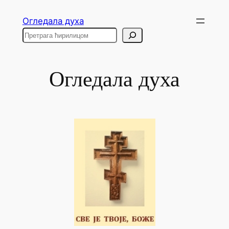
Skip
Огледала духа
to
Search
content
Огледала духа