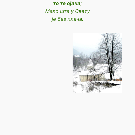
то те ојача
;
Мало шта у Свету
је без плача.