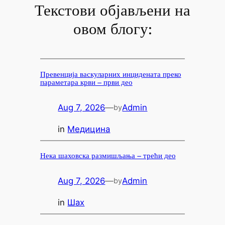
Текстови објављени на
овом блогу:
Превенција васкуларних инцидената преко
параметара крви – први део
Aug 7, 2026
—
Admin
by
in
Медицина
Нека шаховска размишљања – трећи део
Aug 7, 2026
—
Admin
by
in
Шах