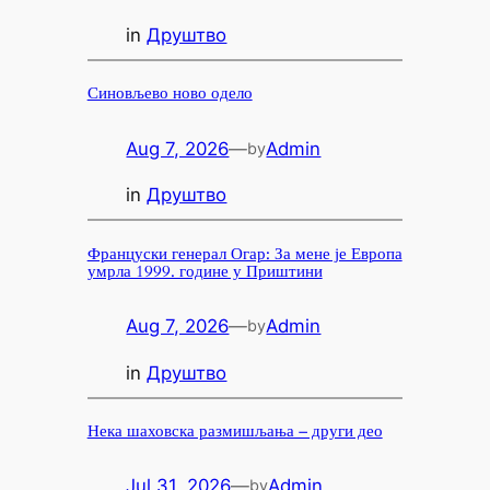
in
Друштво
Синовљево ново одело
Aug 7, 2026
—
Admin
by
in
Друштво
Француски генерал Огар: За мене је Европа
умрла 1999. године у Приштини
Aug 7, 2026
—
Admin
by
in
Друштво
Нека шаховска размишљања – други део
Jul 31, 2026
—
Admin
by