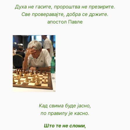
Духа не гасите, пророштва не презирите.
Све проверавајте, добра се држите.
апостол Павле
Кад свима буде јасно,
по правилу је касно.
Што те не сломи,