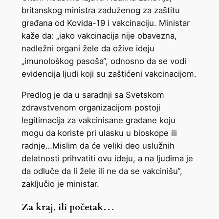
britanskog ministra zaduženog za zaštitu
građana od Kovida-19 i vakcinaciju. Ministar
kaže da: „iako vakcinacija nije obavezna,
nadležni organi žele da ožive ideju
„imunološkog pasoša“, odnosno da se vodi
evidencija ljudi koji su zaštićeni vakcinacijom.
Predlog je da u saradnji sa Svetskom
zdravstvenom organizacijom postoji
legitimacija za vakcinisane građane koju
mogu da koriste pri ulasku u bioskope ili
radnje…Mislim da će veliki deo uslužnih
delatnosti prihvatiti ovu ideju, a na ljudima je
da odluče da li žele ili ne da se vakcinišu“,
zaključio je ministar.
Za kraj, ili početak…