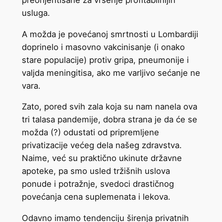
usluga.
A možda je povećanoj smrtnosti u Lombardiji
doprinelo i masovno vakcinisanje (i onako
stare populacije) protiv gripa, pneumonije i
valjda meningitisa, ako me varljivo sećanje ne
vara.
Zato, pored svih zala koja su nam nanela ova
tri talasa pandemije, dobra strana je da će se
možda (?) odustati od pripremljene
privatizacije većeg dela našeg zdravstva.
Naime, već su praktično ukinute državne
apoteke, pa smo usled tržišnih uslova
ponude i potražnje, svedoci drastičnog
povećanja cena suplemenata i lekova.
Odavno imamo tendenciju širenja privatnih