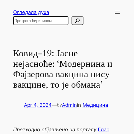
Skip
Огледала духа
to
Search
content
Ковид-19: Јасне
нејасноће: ‘Модернина и
Фајзерова вакцина нису
вакцине, то је обмана’
Apr 4, 2024
—
Admin
in
Медицина
by
Претходно објављено на порталу
Глас