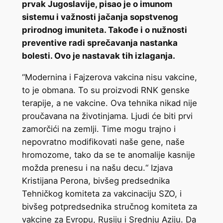
prvak Jugoslavije, pisao je o imunom
sistemu i važnosti jačanja sopstvenog
prirodnog imuniteta. Takođe i o nužnosti
preventive radi sprečavanja nastanka
bolesti. Ovo je nastavak tih izlaganja.
“Modernina i Fajzerova vakcina nisu vakcine,
to je obmana. To su proizvodi RNK genske
terapije, a ne vakcine. Ova tehnika nikad nije
proučavana na životinjama. Ljudi će biti prvi
zamorčići na zemlji. Time mogu trajno i
nepovratno modifikovati naše gene, naše
hromozome, tako da se te anomalije kasnije
možda prenesu i na našu decu.“ Izjava
Kristijana Perona, bivšeg predsednika
Tehničkog komiteta za vakcinaciju SZO, i
bivšeg potpredsednika stručnog komiteta za
vakcine za Evropu, Rusiju i Srednju Aziju. Da