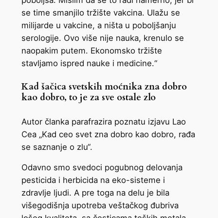
poboljša. Mislim da se to radi namerno, jer bi
se time smanjilo tržište vakcina. Ulažu se
milijarde u vakcine, a ništa u poboljšanju
serologije. Ovo više nije nauka, krenulo se
naopakim putem. Ekonomsko tržište
stavljamo ispred nauke i medicine.“
Kad šačica svetskih moćnika zna dobro
kao dobro, to je za sve ostale zlo
Autor članka parafrazira poznatu izjavu Lao
Cea „Kad ceo svet zna dobro kao dobro, rađa
se saznanje o zlu“.
Odavno smo svedoci pogubnog delovanja
pesticida i herbicida na eko-sisteme i
zdravlje ljudi. A pre toga na delu je bila
višegodišnja upotreba veštačkog đubriva