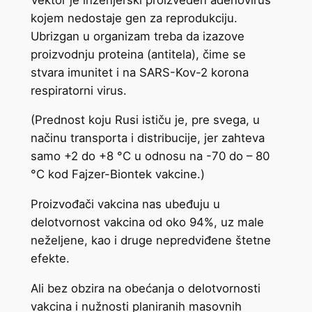
kojem nedostaje gen za reprodukciju.
Ubrizgan u organizam treba da izazove
proizvodnju proteina (antitela), čime se
stvara imunitet i na SARS-Kov-2 korona
respiratorni virus.
(Prednost koju Rusi ističu je, pre svega, u
načinu transporta i distribucije, jer zahteva
samo +2 do +8 °C u odnosu na -70 do – 80
°C kod Fajzer-Biontek vakcine.)
Proizvođači vakcina nas ubeđuju u
delotvornost vakcina od oko 94%, uz male
neželjene, kao i druge nepredviđene štetne
efekte.
Ali bez obzira na obećanja o delotvornosti
vakcina i nužnosti planiranih masovnih