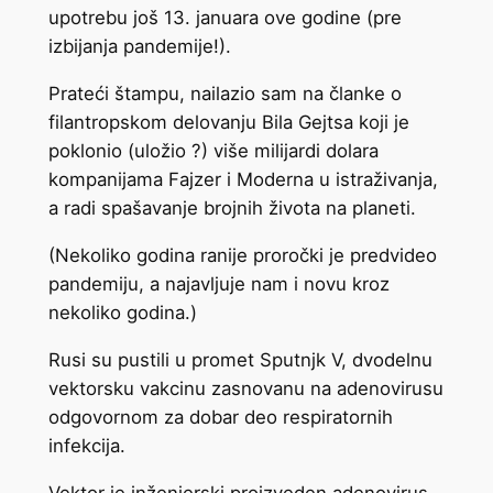
upotrebu još 13. januara ove godine (pre
izbijanja pandemije!).
Prateći štampu, nailazio sam na članke o
filantropskom delovanju Bila Gejtsa koji je
poklonio (uložio ?) više milijardi dolara
kompanijama Fajzer i Moderna u istraživanja,
a radi spašavanje brojnih života na planeti.
(Nekoliko godina ranije proročki je predvideo
pandemiju, a najavljuje nam i novu kroz
nekoliko godina.)
Rusi su pustili u promet Sputnjk V, dvodelnu
vektorsku vakcinu zasnovanu na adenovirusu
odgovornom za dobar deo respiratornih
infekcija.
Vektor je inženjerski proizveden adenovirus