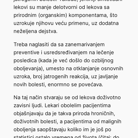
lekovi su manje delotvorni od lekova sa
prirodnim (organskim) komponentama, što
uzrokuje njihovu veću primenu, uz dodatna
neželjena dejstva.
Treba naglasiti da sa zanemarivanjem
preventive i usredsređivanjem na lečenje
posledica (kada je već došlo do ozbiljnog
oboljevanja), umesto na otklanjanje osnovnih
uzroka, broj jatrogenih reakcija, uz javljanje
novih bolesti, enormno se povećava.
Na taj način stvaraju se od lekova doživotno
zavisni ljudi. Lekari obolelim pacijentima
objašnjavaju da je takva priroda hroničnih,
doživotnih bolesti, a pacijentima od malignih
oboljenja saopštavaju koliko im je još po
statistici ostalo vremena od života (čitaj: do