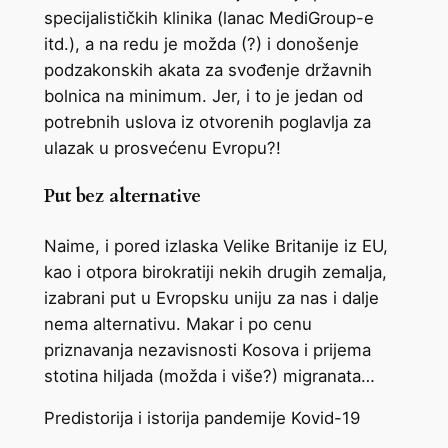
specijalističkih klinika (lanac MediGroup-e
itd.), a na redu je možda (?) i donošenje
podzakonskih akata za svođenje državnih
bolnica na minimum. Jer, i to je jedan od
potrebnih uslova iz otvorenih poglavlja za
ulazak u prosvećenu Evropu?!
Put bez alternative
Naime, i pored izlaska Velike Britanije iz EU,
kao i otpora birokratiji nekih drugih zemalja,
izabrani put u Evropsku uniju za nas i dalje
nema alternativu. Makar i po cenu
priznavanja nezavisnosti Kosova i prijema
stotina hiljada (možda i više?) migranata…
Predistorija i istorija pandemije Kovid-19