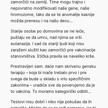
zamorčići na zemlji. Time mogu trajno i
nepovratno modifikovati naše gene, naše
hromozome, tako da se te anomalije kasnije
možda prenesu i na našu decu…
Starije osobe po domovima se ne leče,
puštaju se da umru, nad njima se vrši
eutanazija. I sad će stariji ljudi koji nisu
zaraženi služiti kao zamorčići pre vakcinacije
stanovništva. Etička pravila se naveliko krše.
Prestravljen sam: daće nam skrivenu gensku
terapiju – koja bi inače trebalo prvo i pre
svega da bude u skladu s vrlo specifičnim
zakonima – uradiće sve da poverujemo da je
to vakcina. To moramo kategorički odbiti…
Testovi nisu dobri i niko nije pokušao da ih