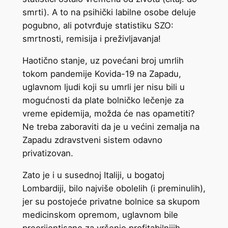
smrti). A to na psihički labilne osobe deluje
pogubno, ali potvrđuje statistiku SZO:
smrtnosti, remisija i preživljavanja!
Haotično stanje, uz povećani broj umrlih
tokom pandemije Kovida-19 na Zapadu,
uglavnom ljudi koji su umrli jer nisu bili u
mogućnosti da plate bolničko lečenje za
vreme epidemija, možda će nas opametiti?
Ne treba zaboraviti da je u većini zemalja na
Zapadu zdravstveni sistem odavno
privatizovan.
Zato je i u susednoj Italiji, u bogatoj
Lombardiji, bilo najviše obolelih (i preminulih),
jer su postojeće privatne bolnice sa skupom
medicinskom opremom, uglavnom bile
preorijentisane za vršenje profitabilnijih