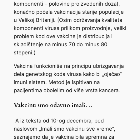
komponenti – polovine proizvedenih doza),
konačno počela vakcinacija starije populacije
u Velikoj Britaniji. (Osim održavanja kvaliteta
komponenti virusa prilikom proizvodnje, veliki
problem kod ove vakcine je distribucija i
skladištenje na minus 70 do minus 80
stepeni.)
Vakcina funkcioniše na principu ubrizgavanja
dela genetskog koda virusa kako bi „ojačao“
imuni sistem. Metod je ispitivan na
pacijentima obolelim od više vrsta kancera.
Vakcinu smo odavno imali…
A iz teksta od 10-og decembra, pod
naslovom „Imali smo vakcinu sve vreme“,
saznajemo da je vakcina bila spremna za