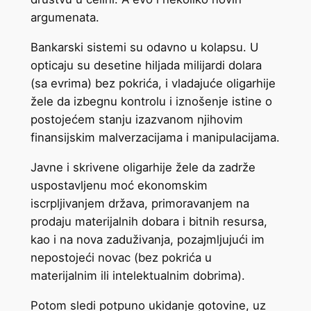
argumenata.
Bankarski sistemi su odavno u kolapsu. U
opticaju su desetine hiljada milijardi dolara
(sa evrima) bez pokrića, i vladajuće oligarhije
žele da izbegnu kontrolu i iznošenje istine o
postojećem stanju izazvanom njihovim
finansijskim malverzacijama i manipulacijama.
Javne i skrivene oligarhije žele da zadrže
uspostavljenu moć ekonomskim
iscrpljivanjem država, primoravanjem na
prodaju materijalnih dobara i bitnih resursa,
kao i na nova zaduživanja, pozajmljujući im
nepostojeći novac (bez pokrića u
materijalnim ili intelektualnim dobrima).
Potom sledi potpuno ukidanje gotovine, uz