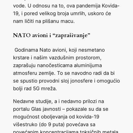
vode. U odnosu na to, ova pandemija Kovida-
19, i pored velikog broja umrlih, uskoro će
nam ličiti na plišanu macu.
NATO avioni i “zaprašivanje”
Godinama Nato avioni, koji nesmetano
krstare i našim vazdušnim prostorom,
zaprašuju nanočesticama aluminijuma
atmosferu zemlje. To se navodno radi da bi
se spustio provodni sloj jonosfere i omogućio
bolji rad 5G mreža.
Nedavne studije, a i nedavno prilozi na
portalu Glas javnosti – pokazale su da se
mogućnost oboljevanja od kovida-19
višestruko (do 9 puta) povećava sa
povećanim koncentracijama toksičnih metala