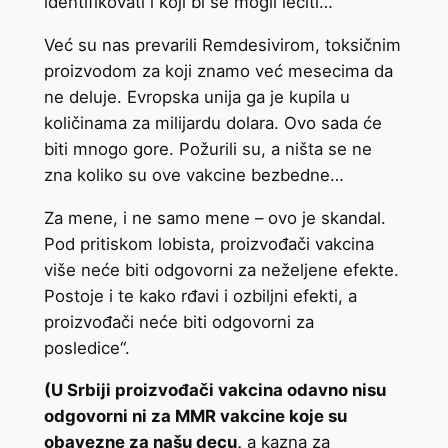
identifikovati i koji bi se mogli lečiti…
Već su nas prevarili Remdesivirom, toksičnim
proizvodom za koji znamo već mesecima da
ne deluje. Evropska unija ga je kupila u
količinama za milijardu dolara. Ovo sada će
biti mnogo gore. Požurili su, a ništa se ne
zna koliko su ove vakcine bezbedne…
Za mene, i ne samo mene – ovo je skandal.
Pod pritiskom lobista, proizvođači vakcina
više neće biti odgovorni za neželjene efekte.
Postoje i te kako rđavi i ozbiljni efekti, a
proizvođači neće biti odgovorni za
posledice“.
(U Srbiji proizvođači vakcina odavno nisu
odgovorni ni za MMR vakcine koje su
obavezne za našu decu,
a kazna za