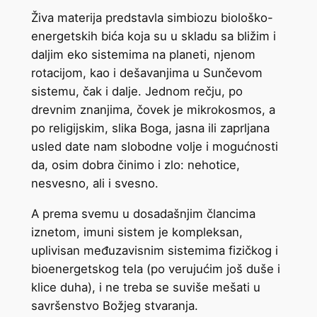
Živa materija predstavla simbiozu biološko-
energetskih bića koja su u skladu sa bližim i
daljim eko sistemima na planeti, njenom
rotacijom, kao i dešavanjima u Sunčevom
sistemu, čak i dalje. Jednom rečju, po
drevnim znanjima, čovek je mikrokosmos, a
po religijskim, slika Boga, jasna ili zaprljana
usled date nam slobodne volje i mogućnosti
da, osim dobra činimo i zlo: nehotice,
nesvesno, ali i svesno.
A prema svemu u dosadašnjim člancima
iznetom, imuni sistem je kompleksan,
uplivisan međuzavisnim sistemima fizičkog i
bioenergetskog tela (po verujućim još duše i
klice duha), i ne treba se suviše mešati u
savršenstvo Božjeg stvaranja.