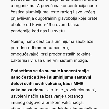
u organizmu. A povećana koncentracija nano
čestica aluminijuma jeste razlog i sve većeg
prijavljivanja dugotrajnih glavobolja koje prate
obolele od Kovida-19 u ovom talasu
pandemije kod nas i u svetu.
Naime, nano čestice aluminijuma zaobilaze
prirodnu odbrambenu barijeru,
omogućavajući brzi prodor ostalih toksina,
bakterija i virusa u nervni sistem mozga.
Podsetimo se da su male koncentracije
nano čestica žive i aluminijuma sastavni
delovi svih novih vakcina, kao i MMR
vakcina za decu…
Jer to je „revolucionaran“,
usvojeni način za izazivanje ubrzanog
imunog odgovora prilikom vakcinacija,
stimulisanjem neuro-endokrino-imunološkog