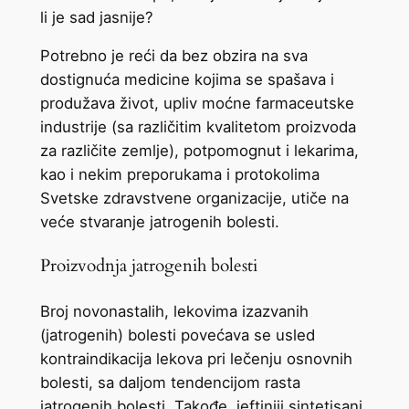
li je sad jasnije?
Potrebno je reći da bez obzira na sva
dostignuća medicine kojima se spašava i
produžava život, upliv moćne farmaceutske
industrije (sa različitim kvalitetom proizvoda
za različite zemlje), potpomognut i lekarima,
kao i nekim preporukama i protokolima
Svetske zdravstvene organizacije, utiče na
veće stvaranje jatrogenih bolesti.
Proizvodnja jatrogenih bolesti
Broj novonastalih, lekovima izazvanih
(jatrogenih) bolesti povećava se usled
kontraindikacija lekova pri lečenju osnovnih
bolesti, sa daljom tendencijom rasta
jatrogenih bolesti. Takođe, jeftiniji sintetisani