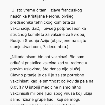
U isto vreme čitam i izjave francuskog
naučnika Kristijana Perona, bivšeg
predsednika tehničkog komiteta za
vakcinaciju SZO, i bivšeg potpredsednika
stručnog komiteta za vakcine za Evropu,
Rusiju i Srednju Aziju (objavljene na sajtu
stanjestvari.com, 7. decembra.).
„Nikada nisam bio antivakcinaš. Bio sam
odlučni pristalica vakcina kad su rađene u
pravim uslovima, što danas nije slučaj…
Glavno pitanje je da li je zaista potrebno
vakcinisati kad je smrtnost od Kovida pala na
0,05%? U istoriji medicine nismo hitno
vakcinisali milione ljudi zbog virusa koji ubija
samo rizične grupe ljudi, koji se mogu