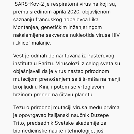
SARS-Kov-2 je respiratorni virus na koji su,
prema sredinom aprila 2020. objavljenom
saznanju francuskog nobelovca Lika
Montanjea, genetičkim inženjeringom
nakalemljene sekvence nukleotida virusa HIV
i „klice“ malarije.
Vest je odmah demantovana iz Pasterovog
instituta u Parizu. Virusolozi iz celog sveta su
objašnjavali da je virus nastao prirodnom
mutacijom prenošenjem sa šiš-miša na manji
broj ljudi u Kini, i potom se vrtoglavom
brzinom preneo na čitavu planetu.
Tezu o prirodnoj mutaciji virusa među prvima
je opovrgavao italijanski naučnik Đuzepe
Trito, predsednik Svetske akademije za
biomedicinske nauke i tehnologije, još