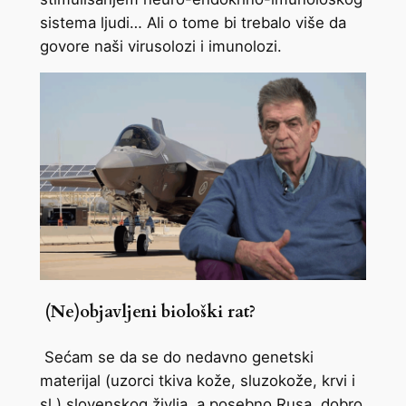
sistema ljudi… Ali o tome bi trebalo više da
govore naši virusolozi i imunolozi.
(Ne)objavljeni biološki rat?
Sećam se da se do nedavno genetski
materijal (uzorci tkiva kože, sluzokože, krvi i
sl.) slovenskog življa, a posebno Rusa, dobro