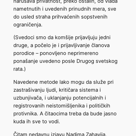
narušava privatnost, preko ostalih, od vlada
nametnutih i uvedenih prinudnih mera, sve
do usled straha prihvaćenih sopstvenih
ograničenja.
(Svedoci smo da komšije prijavljuju jedni
druge, a počelo je i prijavljivanje članova
porodice – ponovljeno neprimereno
ponašanje uvedeno posle Drugog svetskog
rata.)
Navedene metode lako mogu da služe pri
zastrašivanju ljudi, kritičara sistema i
uzbunjivača, i uklanjanju potencijalnih i
registrovanih neistomišljenika i političkih
protivnika. A čitaocima treba da bude jasno
kuda ih sve to vodi.
Čitam nedavnu izjavu Nadima Zahavija,