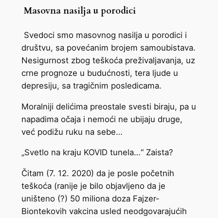
Masovna nasilja u porodici
Svedoci smo masovnog nasilja u porodici i
društvu, sa povećanim brojem samoubistava.
Nesigurnost zbog teškoća preživaljavanja, uz
crne prognoze u budućnosti, tera ljude u
depresiju, sa tragičnim posledicama.
Moralniji delićima preostale svesti biraju, pa u
napadima očaja i nemoći ne ubijaju druge,
već podižu ruku na sebe…
„Svetlo na kraju KOVID tunela…“ Zaista?
Čitam (7. 12. 2020) da je posle početnih
teškoća (ranije je bilo objavljeno da je
uništeno (?) 50 miliona doza Fajzer-
Biontekovih vakcina usled neodgovarajućih