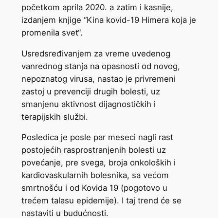
početkom aprila 2020. a zatim i kasnije,
izdanjem knjige “Kina kovid-19 Himera koja je
promenila svet“.
Usredsređivanjem za vreme uvedenog
vanrednog stanja na opasnosti od novog,
nepoznatog virusa, nastao je privremeni
zastoj u prevenciji drugih bolesti, uz
smanjenu aktivnost dijagnostičkih i
terapijskih službi.
Posledica je posle par meseci nagli rast
postojećih rasprostranjenih bolesti uz
povećanje, pre svega, broja onkoloških i
kardiovaskularnih bolesnika, sa većom
smrtnošću i od Kovida 19 (pogotovo u
trećem talasu epidemije). I taj trend će se
nastaviti u budućnosti.