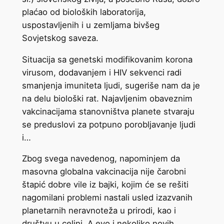
plaćao od bioloških laboratorija,
uspostavljenih i u zemljama bivšeg
Sovjetskog saveza.
Situacija sa genetski modifikovanim korona
virusom, dodavanjem i HIV sekvenci radi
smanjenja imuniteta ljudi, sugeriše nam da je
na delu biološki rat. Najavljenim obaveznim
vakcinacijama stanovništva planete stvaraju
se preduslovi za potpuno porobljavanje ljudi
i…
Zbog svega navedenog, napominjem da
masovna globalna vakcinacija nije čarobni
štapić dobre vile iz bajki, kojim će se rešiti
nagomilani problemi nastali usled izazvanih
planetarnih neravnoteža u prirodi, kao i
društvu u celini. A evo i nekoliko novih