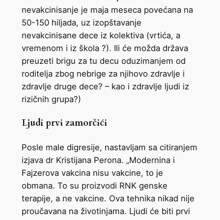
nevakcinisanje je maja meseca povećana na
50-150 hiljada, uz izopštavanje
nevakcinisane dece iz kolektiva (vrtića, a
vremenom i iz škola ?). Ili će možda država
preuzeti brigu za tu decu oduzimanjem od
roditelja zbog nebrige za njihovo zdravlje i
zdravlje druge dece? – kao i zdravlje ljudi iz
rizičnih grupa?)
Ljudi prvi zamorčići
Posle male digresije, nastavljam sa citiranjem
izjava dr Kristijana Perona. „Modernina i
Fajzerova vakcina nisu vakcine, to je
obmana. To su proizvodi RNK genske
terapije, a ne vakcine. Ova tehnika nikad nije
proučavana na životinjama. Ljudi će biti prvi