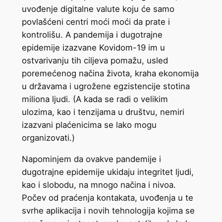
uvođenje digitalne valute koju će samo
povlašćeni centri moći moći da prate i
kontrolišu. A pandemija i dugotrajne
epidemije izazvane Kovidom-19 im u
ostvarivanju tih ciljeva pomažu, usled
poremećenog načina života, kraha ekonomija
u državama i ugrožene egzistencije stotina
miliona ljudi. (A kada se radi o velikim
ulozima, kao i tenzijama u društvu, nemiri
izazvani plaćenicima se lako mogu
organizovati.)
Napominjem da ovakve pandemije i
dugotrajne epidemije ukidaju integritet ljudi,
kao i slobodu, na mnogo načina i nivoa.
Počev od praćenja kontakata, uvođenja u te
svrhe aplikacija i novih tehnologija kojima se