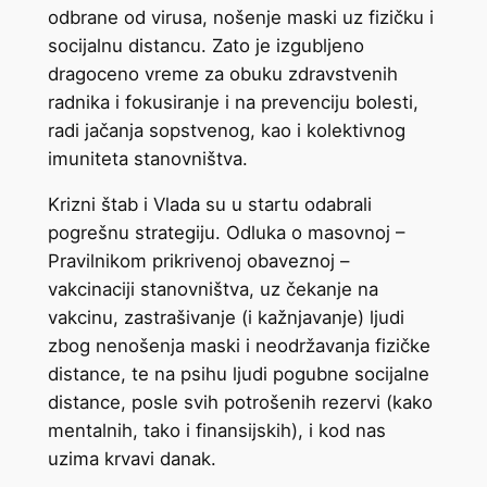
odbrane od virusa, nošenje maski uz fizičku i
socijalnu distancu. Zato je izgubljeno
dragoceno vreme za obuku zdravstvenih
radnika i fokusiranje i na prevenciju bolesti,
radi jačanja sopstvenog, kao i kolektivnog
imuniteta stanovništva.
Krizni štab i Vlada su u startu odabrali
pogrešnu strategiju. Odluka o masovnoj –
Pravilnikom prikrivenoj obaveznoj –
vakcinaciji stanovništva, uz čekanje na
vakcinu, zastrašivanje (i kažnjavanje) ljudi
zbog nenošenja maski i neodržavanja fizičke
distance, te na psihu ljudi pogubne socijalne
distance, posle svih potrošenih rezervi (kako
mentalnih, tako i finansijskih), i kod nas
uzima krvavi danak.