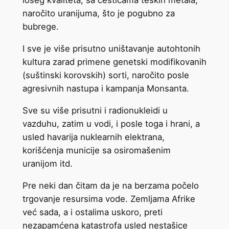
lošeg kvaliteta, sa česticama teških metala,
naročito uranijuma, što je pogubno za
bubrege.
I sve je više prisutno uništavanje autohtonih
kultura zarad primene genetski modifikovanih
(suštinski korovskih) sorti, naročito posle
agresivnih nastupa i kampanja Monsanta.
Sve su više prisutni i radionukleidi u
vazduhu, zatim u vodi, i posle toga i hrani, a
usled havarija nuklearnih elektrana,
korišćenja municije sa osiromašenim
uranijom itd.
Pre neki dan čitam da je na berzama počelo
trgovanje resursima vode. Zemljama Afrike
već sada, a i ostalima uskoro, preti
nezapamćena katastrofa usled nestašice