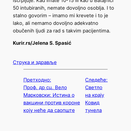
iscrpljuje. Kad imate 10-15 ili kao u Batajnici
50 intubiranih, nemate dovoljno osoblja. I to
stalno govorim – imamo mi krevete i to je
lako, ali nemamo dovoljno adekvatno
obučenih ljudi za rad s takvim pacijentima.
Kurir.rs/Jelena S. Spasić
Струка и здравље
Претходно:
Следеће:
Проф. др сц. Вело
Светло
Марковски: Истина о
на крају
вакцини против короне
Ковид
коју неће да саопште
тунела