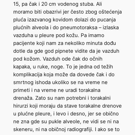
15, pa čak i 20 cm vodenog stuba. Ali
moramo biti obazrivi jer često zbog oštećenja
pluća izazvanog kovidom dolazi do pucanja
plućnih alveola i do pneumotoraksa – izlaska
vazduha u pleure pod kožu. Pa imamo
pacijente koji nam za nekoliko minuta dođu
dotle da gde god pipnete vidite da je vazduh
pod kožom. Vazduh ode čak do očnih
kapaka, u ruke, noge. To je jedna od težih
komplikacija koja može da dovede čak i do
smrtnog ishoda ukoliko se na vreme ne
primeti i na vreme ne uradi torakalna
drenaža. Zato su nam potrebni i torakalni
hirurzi koji moraju da stave torakalne drenove
u plućne pleure, i levo i desno, jer se obično
ne zna gde su pukle alveole, ne vidi se ni na
skeneru, ni na običnoj radiografiji. I ako se to