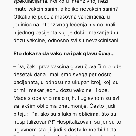
spekulacijama. Koliko u intenzivnoj nezi
imate vakcinisanih, a koliko nevakcinisanih? –
Otkako je počela masovna vakcinacija, u
jedinicama intenzivnog lečenja nismo imali
nijednog pacijenta koji je dobio makar jednu
dozu vakcine, odnosno svi su nevakcinisani.
Eto dokaza da vakcina ipak glavu čuva…
– Da, čak i prva vakcina glavu čuva čim prođe
desetak dana. Imali smo svega pet odsto
pacijenata, u odnosu na ukupan broj, koji su
primili makar jednu dozu vakcine ili obe.
Mada s obe vrlo malo njih. I uglavnom su svi
sa lakšim oblicima pneumonije. Često ljudi
pitaju: “Pa, ako su s lakšim oblicima, što su
hospitalizovani?!” Hospitalizovani su jer su to
uglavnom stariji ljudi s dosta komorbiditeta.