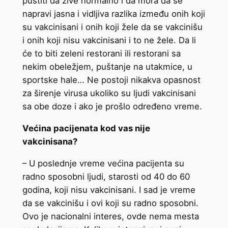
pustiti da žive normalno i da mora da se
napravi jasna i vidljiva razlika između onih koji
su vakcinisani i onih koji žele da se vakcinišu
i onih koji nisu vakcinisani i to ne žele. Da li
će to biti zeleni restorani ili restorani sa
nekim obeležjem, puštanje na utakmice, u
sportske hale… Ne postoji nikakva opasnost
za širenje virusa ukoliko su ljudi vakcinisani
sa obe doze i ako je prošlo određeno vreme.
Većina pacijenata kod vas nije
vakcinisana?
– U poslednje vreme većina pacijenta su
radno sposobni ljudi, starosti od 40 do 60
godina, koji nisu vakcinisani. I sad je vreme
da se vakcinišu i ovi koji su radno sposobni.
Ovo je nacionalni interes, ovde nema mesta