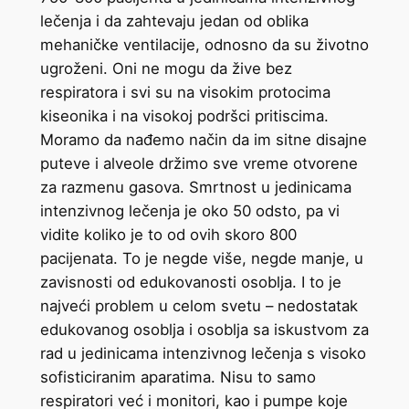
lečenja i da zahtevaju jedan od oblika
mehaničke ventilacije, odnosno da su životno
ugroženi. Oni ne mogu da žive bez
respiratora i svi su na visokim protocima
kiseonika i na visokoj podršci pritiscima.
Moramo da nađemo način da im sitne disajne
puteve i alveole držimo sve vreme otvorene
za razmenu gasova. Smrtnost u jedinicama
intenzivnog lečenja je oko 50 odsto, pa vi
vidite koliko je to od ovih skoro 800
pacijenata. To je negde više, negde manje, u
zavisnosti od edukovanosti osoblja. I to je
najveći problem u celom svetu – nedostatak
edukovanog osoblja i osoblja sa iskustvom za
rad u jedinicama intenzivnog lečenja s visoko
sofisticiranim aparatima. Nisu to samo
respiratori već i monitori, kao i pumpe koje