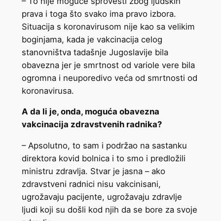
– To nije moguće sprovesti zbog ljudskih
prava i toga što svako ima pravo izbora.
Situacija s koronavirusom nije kao sa velikim
boginjama, kada je vakcinacija celog
stanovništva tadašnje Jugoslavije bila
obavezna jer je smrtnost od variole vere bila
ogromna i neuporedivo veća od smrtnosti od
koronavirusa.
A da li je, onda, moguća obavezna
vakcinacija zdravstvenih radnika?
– Apsolutno, to sam i podržao na sastanku
direktora kovid bolnica i to smo i predložili
ministru zdravlja. Stvar je jasna – ako
zdravstveni radnici nisu vakcinisani,
ugrožavaju pacijente, ugrožavaju zdravlje
ljudi koji su došli kod njih da se bore za svoje