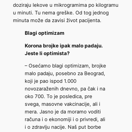
doziraju lekove u mikrogramima po kilogramu
u minuti. Tu nema greške. Od tog jednog
minuta može da zavisi život pacijenta.
Blagi optimizam
Korona brojke ipak malo padaju.
Jeste li optimista?
– Osećamo blagi optimizam, brojke
malo padaju, posebno za Beograd,
koji je pao ispod 1.000
novozaraženih dnevno, pa čak i na
oko 700. To je posledica, pre
svega, masovne vakcinacije, ali i
mera. Jasno je da moramo voditi
računa i o ekonomiji i o privredi, ali
i o zdravlju nacije. Naš put borbe