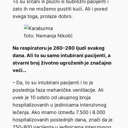
To su srčani ili plućni ili bubrežni pacijenti i
zato ih ne možemo pustiti kući. Ali i pored
svega toga, prolaze dobro.
foto: Nemanja Nikolić
Na respiratoru je 260-280 ljudi svakog
dana. Ali to su samo intubirani pacijenti, a
stvarni broj životno ugroženih je značajno
veći…
– Da, to su intubirani pacijenti i to je
poslednja faza mehaničke ventilacije. Ali
uvek je 10 odsto od ukupnog broja
hospitalizovanih u jedinicama intenzivnog
lečenja. Ako imamo između 7.500 i 8.000
hospitalizovanih poslednjih dana, znači da je
750-800 pacijenta u jedinicama intenzivnog