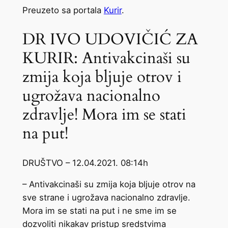
Preuzeto sa portala
Kurir
.
DR IVO UDOVIČIĆ ZA
KURIR: Antivakcinaši su
zmija koja bljuje otrov i
ugrožava nacionalno
zdravlje! Mora im se stati
na put!
DRUŠTVO – 12.04.2021. 08:14h
– Antivakcinaši su zmija koja bljuje otrov na
sve strane i ugrožava nacionalno zdravlje.
Mora im se stati na put i ne sme im se
dozvoliti nikakav pristup sredstvima