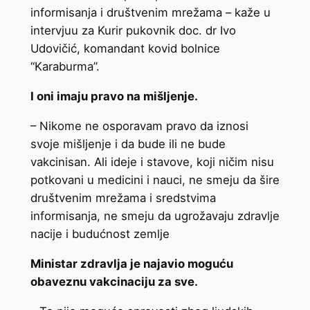
informisanja i društvenim mrežama – kaže u
intervjuu za Kurir pukovnik doc. dr Ivo
Udovičić, komandant kovid bolnice
“Karaburma”.
I oni imaju pravo na mišljenje.
– Nikome ne osporavam pravo da iznosi
svoje mišljenje i da bude ili ne bude
vakcinisan. Ali ideje i stavove, koji ničim nisu
potkovani u medicini i nauci, ne smeju da šire
društvenim mrežama i sredstvima
informisanja, ne smeju da ugrožavaju zdravlje
nacije i budućnost zemlje
Ministar zdravlja je najavio moguću
obaveznu vakcinaciju za sve.