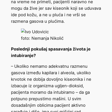
na vreme ne primeti, pacijenti naravno ne
mogu da žive jer sav kiseonik koji se uduvava
ide pod kožu, a ne u pluća i ne vrši se
razmena gasova u plućima.
foto: Nemanja Nikolić
Poslednji pokušaj spasavanja života je
intubiranje?
– Ukoliko nemamo adekvatnu razmenu
gasova između kapilara i alveola, ukoliko
krvotok ne dobija dovoljno kiseonika i ne
izbacuje iz organizma ugljen-dioksid,
pacijenta moramo da intubiramo – da ga
potpuno prepustimo mašini. U svim
dosadašnjim oblicima pacijent aktivno
sarađuje i diše, ima svoj mišićni rad.