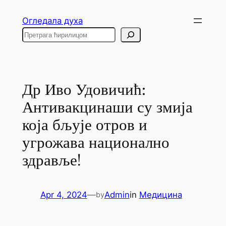
Skip
Огледала духа
to
Search
content
Др Иво Удовичић:
Антивакцинаши су змија
која бљује отров и
угрожава национално
здравље!
Apr 4, 2024
—
Admin
in
Медицина
by