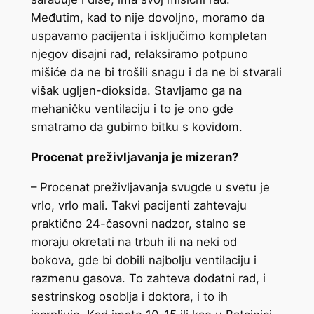
Međutim, kad to nije dovoljno, moramo da
uspavamo pacijenta i isključimo kompletan
njegov disajni rad, relaksiramo potpuno
mišiće da ne bi trošili snagu i da ne bi stvarali
višak ugljen-dioksida. Stavljamo ga na
mehaničku ventilaciju i to je ono gde
smatramo da gubimo bitku s kovidom.
Procenat preživljavanja je mizeran?
– Procenat preživljavanja svugde u svetu je
vrlo, vrlo mali. Takvi pacijenti zahtevaju
praktično 24-časovni nadzor, stalno se
moraju okretati na trbuh ili na neki od
bokova, gde bi dobili najbolju ventilaciju i
razmenu gasova. To zahteva dodatni rad, i
sestrinskog osoblja i doktora, i to ih