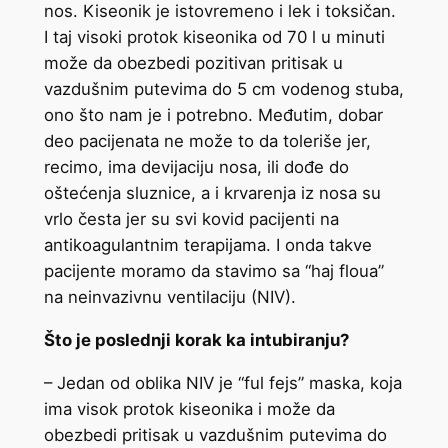
nos. Kiseonik je istovremeno i lek i toksičan.
I taj visoki protok kiseonika od 70 l u minuti
može da obezbedi pozitivan pritisak u
vazdušnim putevima do 5 cm vodenog stuba,
ono što nam je i potrebno. Međutim, dobar
deo pacijenata ne može to da toleriše jer,
recimo, ima devijaciju nosa, ili dođe do
oštećenja sluznice, a i krvarenja iz nosa su
vrlo česta jer su svi kovid pacijenti na
antikoagulantnim terapijama. I onda takve
pacijente moramo da stavimo sa “haj floua”
na neinvazivnu ventilaciju (NIV).
Što je poslednji korak ka intubiranju?
– Jedan od oblika NIV je “ful fejs” maska, koja
ima visok protok kiseonika i može da
obezbedi pritisak u vazdušnim putevima do