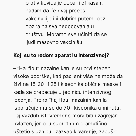
protiv kovida je dobar i efikasan. I
nadam da će ovaj proces
vakcinacije ići dobrim putem, bez
obzira na sva negodovanja u
društvu. Moramo sve učiniti da se
ljudi masovno vakcinišu.
Koji su to redom aparati u intenzivnoj?
– “Haj flou” nazalne kanile su prvi stepen
visoke podrške, kad pacijent više ne može da
živi na 15-20 ili 25 l kiseonika obične maske i
kada se prebacuje u jedinicu intenzivnog
lečenja. Preko “haj flou” nazalnih kanila
isporučuje mu se do 70 l kiseonika u minutu.
Taj vazduh istovremeno mora biti i zagrejan i
ovlažen, jer bi u suprotnom dramatično
oštetio sluznicu, izazvao krvarenje, zapušio