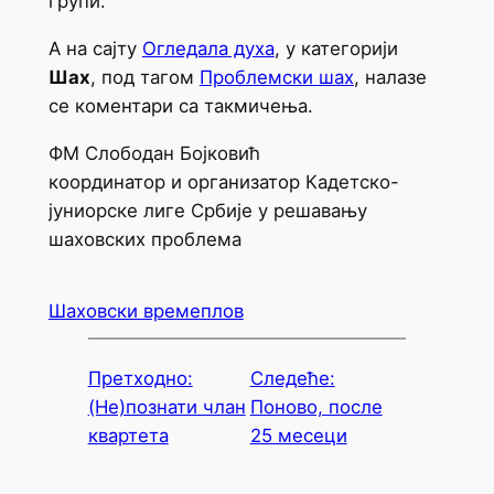
групи.
А на сајту
Огледала духа
, у категорији
Шах
, под тагом
Проблемски шах
, налазе
се коментари са такмичења.
ФМ Слободан Бојковић
координатор и организатор Кадетско-
јуниорске лиге Србије у решавању
шаховских проблема
Шаховски времеплов
Претходно:
Следеће:
(Не)познати члан
Поново, после
квартета
25 месеци