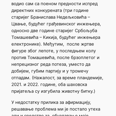
водио сам са поеном предности испред
директних конкурената (три године
старијег Бранислава Недељковића –
Цвање, будућег грађевинског инжењера,
односно две године старијег Србољуба
Томашевића – Кикија, будућег инжењера
електронике). Међутим, после жртве
фигуре због лепоте, у последњем колу
против Томашевића, после брзоплетог и
непрецизног реда потеза, уместо да
добијем, губим партију и у тромечу
отпадам. (Нажалост, за време пландемије,
2021. и 2022. године, оба шаховска
пријатеља су изгубила животну битку.)
У недостатку прилика за афирмацију,
решавање проблема ми је постало утеха
али и средство за обуздавање моје