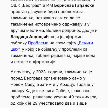
ОШК „Београд“, а ИМ
Борислав Гађански
пристао да суди и бира проблеме за
такмичења, потрудио сам се да се
такмичења истовремено одржавају и у
другим местима. Велики допринос дао је и
Владица Андрејић
, који је оформио
рубрику
Проблеми
на свом сајту
„Вечити
шах“
, у којој се објављују проблеми са
такмичења, табеле решавача, најаве кола
и остале информације.
У почетку, у 2023. години, такмичење је
поред Београда организовано само у
Новом Саду, а затим и у Арадцу. Тада је у
оквиру Кадетске лига Србије, шаховске
проблеме решавало укупно 49 такмичара,
од којих је 29 учествовало два и више