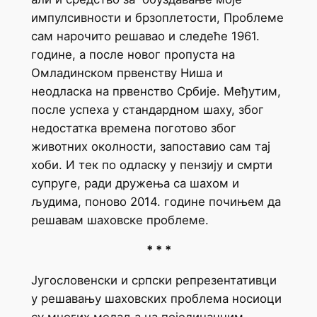
импулсивности и брзоплетости, Проблеме
сам нарочито решавао и следеће 1961.
године, а после новог пропуста на
Омладинском првенству Ниша и
неодласка на првенство Србије. Међутим,
после успеха у стандардном шаху, због
недостатка времена поготово због
животних околности, запоставио сам тај
хоби. И тек по одласку у пензију и смрти
супруге, ради дружења са шахом и
људима, поново 2014. године почињем да
решавам шаховске проблеме.
* * *
Југословенски и српски репрезентативци
у решавању шаховских проблема носиоци