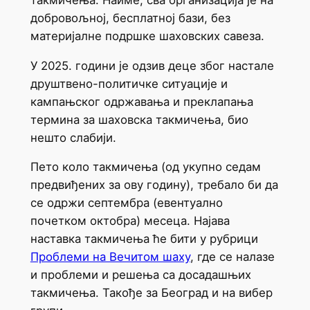
добровољној, бесплатној бази, без
материјалне подршке шаховских савеза.
У 2025. години је одзив деце због настале
друштвено-политичке ситуације и
кампањског одржавања и преклапања
термина за шаховска такмичења, био
нешто слабији.
Пето коло такмичења (од укупно седам
предвиђених за ову годину), требало би да
се одржи септембра (евентуално
почетком октобра) месеца. Најава
наставка такмичења ће бити у рубрици
Проблеми на Вечитом шаху
, где се налазе
и проблеми и решења са досадашњих
такмичења. Такође за Београд и на вибер