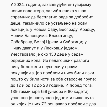
У 2024. години, захваљујући ентузијазму
нових волонтера, заљубљеника у шах
спремних да бесплатно раде за добробит
деце, такмичило се устаљено на осам
локација: у Новом Саду, Београду, Арадцу,
Новим Бановцима, Власотинцу,
Србобрану, Белој Цркви и Суботици; у
Нишу двапут и у Лесковцу једном.
Учествовало је око 150 деце у седам
одржаних кола. Из педагошких разлога
нису бележени неуспеси у првим
покушајима, јер проблеми нису били лаки
пошто су били исти за обе старосне групе:
до 12 и од 12 до 23 године. И поред тога,
139 такмичара (59 јуниора и 80 кадета)
успешно је наступало једном и више пута,
од којих је њих 72 решавало проблеме два