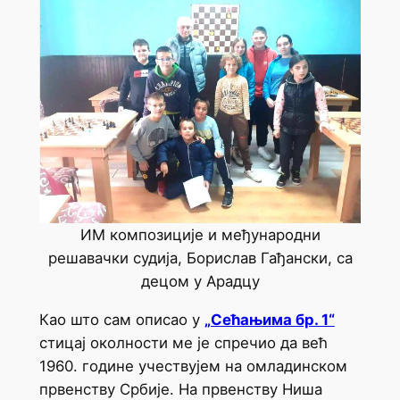
ИМ композиције и међународни
решавачки судија, Борислав Гађански, са
децом у Арадцу
Као што сам описао у
„Сећањима бр. 1“
стицај околности ме је спречио да већ
1960. године учествујем на омладинском
првенству Србије. На првенству Ниша