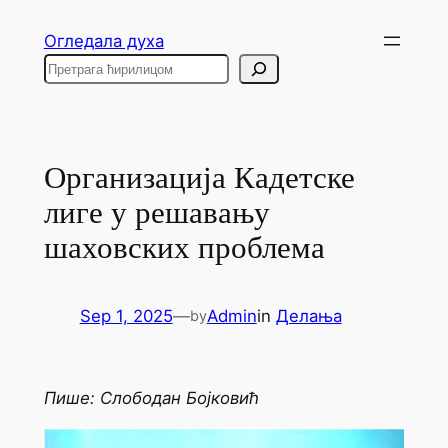
Skip
Огледала духа
to
Search
content
Организација Кадетске
лиге у решавању
шаховских проблема
Sep 1, 2025
—
Admin
in
Делања
by
Пише: Слободан Бојковић