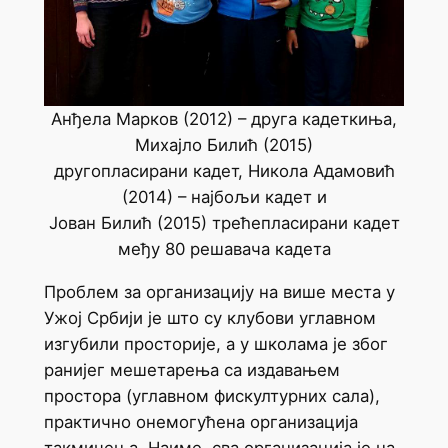
Анђела Марков (2012) – друга кадеткиња,
Михајло Билић (2015)
другопласирани кадет, Никола Адамовић
(2014) – најбољи кадет и
Јован Билић (2015) трећепласирани кадет
међу 80 решавача кадета
Проблем за организацију на више места у
Ужој Србији је што су клубови углавном
изгубили просторије, а у школама је због
ранијег мешетарења са издавањем
простора (углавном фискултурних сала),
практично онемогућена организација
такмичења. Наиме, сва организација је на