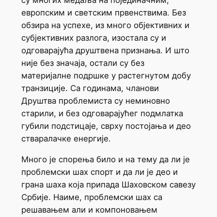
су многих медаља на појединачним,
европским и светским првенствима. Без
обзира на успехе, из много објективних и
субјективних разлога, изостала су и
одговарајућа друштвена признања. И што
није без значаја, остали су без
материјалне подршке у растегнутом добу
транзиције. Са годинама, чланови
Друштва проблемиста су неминовно
старили, и без одговарајућег подмлатка
губили подстицаје, сврху постојања и део
стваралачке енергије.
Много је спорења било и на тему да ли је
проблемски шах спорт и да ли је део и
грана шаха која припада Шаховском савезу
Србије. Наиме, проблемски шах са
решавањем али и компоновањем