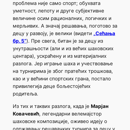
проблема није само спорт; обухвата
уметност, лепоту и друге субјективне
величине осим рационалних, логичких и
мерљивих. А значај решавања, поготово за
децу у развоју, је велики (видети
„Сећања
бр. 5“
). Пре свега, битан је за децу из
унутрашњости (али и из већих шаховских
центара), ускраћену и из материјалних
разлога. Јер играње шаха и учествовање
на турнирима је због пратећих трошкова,
као и у већини спортских грана, постало
привилегија деце бољестојећих
родитеља.
Из тих и таквих разлога, када је
Марјан
Ковачевић
, легендарни велемајстор
шаховске композиције, оживео идеју о
одржавању решавачких турнира за децу у