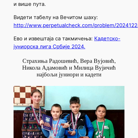
и више пута.
Видети табелу на Вечитом шаху:
http://www.perpetualcheck.com/problem/2024122
Ево и извештаја са такмичења:
Кадетско-
јуниорска лига Србије 2024.
Страхиња Радошевић, Вера Вујовић,
Никола Адамовић и Милица Вујичић
најбољи јуниори и кадети