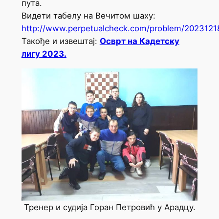
пута.
Видети табелу на Вечитом шаху:
http://www.perpetualcheck.com/problem/2023121
Такође и извештај:
Осврт на Кадетску
лигу 2023.
Тренер и судија Горан Петровић у Арадцу.