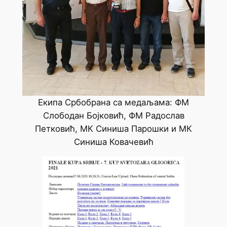
Екипа Србобрана са медаљама: ФМ
Слободан Бојковић, ФМ Радослав
Петковић, МК Синиша Парошки и МК
Синиша Ковачевић