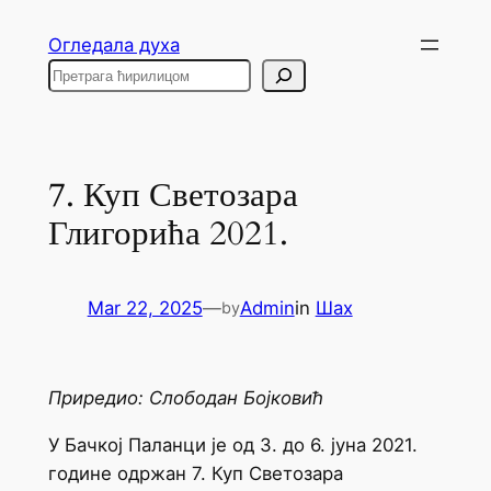
Skip
Огледала духа
to
Search
content
7. Куп Светозара
Глигорића 2021.
Mar 22, 2025
—
Admin
in
Шах
by
Приредио: Слободан Бојковић
У Бачкој Паланци је од 3. до 6. јуна 2021.
године одржан 7. Куп Светозара