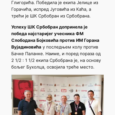
Глигорића. Победила је екипа Јелице из
Горачића, испред Југовића из Каћа, а
трећи је ШК Србобран из Србобрана.
Успеху ШК Србобран допринела је
победа најстаријег учесника ФМ
Слободана Бојковића против ИМ Горана
Вујадиновића
у последњем колу против
Бачке Паланке. Наиме, и поред пораза од
2 1/2 : 1 1/2 екипа Србобрана је, на основу
бољег Бухолца, освојила треће место.