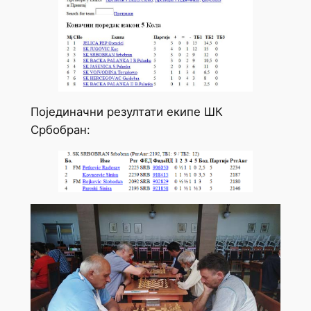
Појединачни резултати екипе ШК
Србобран: