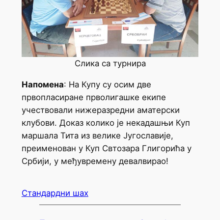
Слика са турнира
Напомена
: На Купу су осим две
првопласиране прволигашке екипе
учествовали нижеразредни аматерски
клубови. Доказ колико је некадашњи Куп
маршала Тита из велике Југославије,
преименован у Куп Свтозара Глигорића у
Србији, у међувремену девалвирао!
Стандардни шах