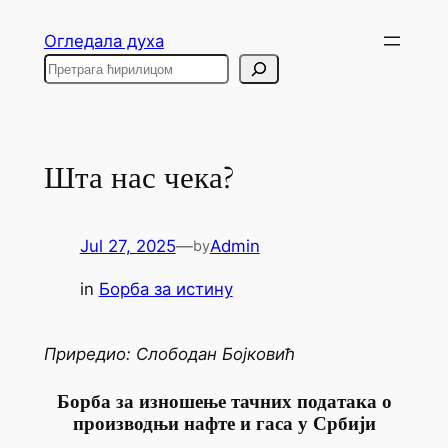
Skip
Огледала духа
to
Search
content
Шта нас чека?
Jul 27, 2025
—
Admin
by
in
Борба за истину
Приредио: Слободан Бојковић
Борба за изношење тачних података о
производњи нафте и гаса у Србији