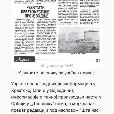
Кликните на слику за увећан приказ.
Упркос пропагандних дезинформација у
Хрватској (али и у Војводини),
информације о тачној производњи нафте у
Србији у „Дневнику“ нема, а мој чланак
предат редакцији под насловом “Шта нас