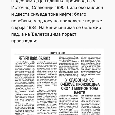
Подсећам да је годишња производња у
Источној Славонији 1990. била око милион
и двеста хиљада тона нафте; благо
повећање у односу на приложене податке
с краја 1984. На Беничанцима се бележио
пад, а на Ђелетовцима пораст
производње.