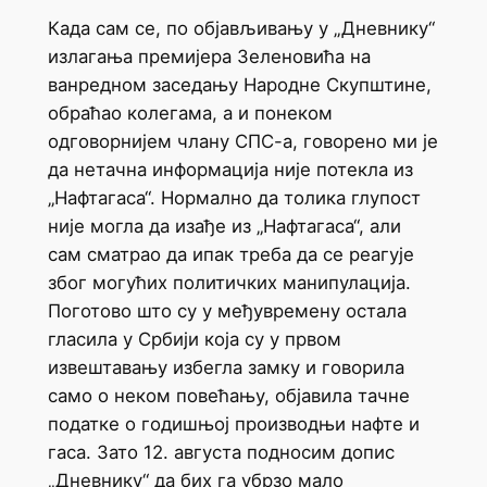
Када сам се, по објављивању у „Дневнику“
излагања премијера Зеленовића на
ванредном заседању Народне Скупштине,
обраћао колегама, а и понеком
одговорнијем члану СПС-а, говорено ми је
да нетачна информација није потекла из
„Нафтагаса“. Нормално да толика глупост
није могла да изађе из „Нафтагаса“, али
сам сматрао да ипак треба да се реагује
због могућих политичких манипулација.
Поготово што су у међувремену остала
гласила у Србији која су у првом
извештавању избегла замку и говорила
само о неком повећању, објавила тачне
податке о годишњој производњи нафте и
гаса. Зато 12. августа подносим допис
„Дневнику“ да бих га убрзо мало