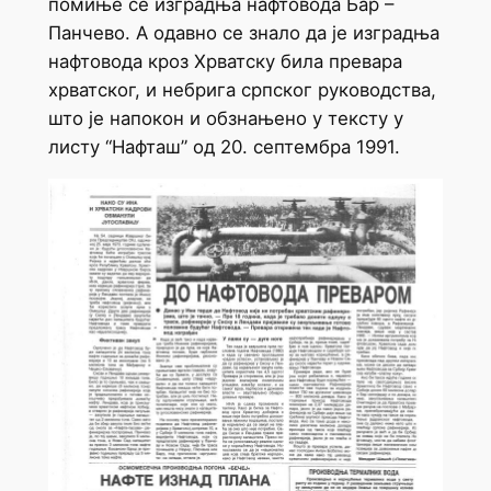
помиње се изградња нафтовода Бар –
Панчево. А одавно се знало да је изградња
нафтовода кроз Хрватску била превара
хрватског, и небрига српског руководства,
што је напокон и обзнањено у тексту у
листу “Нафташ” од 20. септембра 1991.