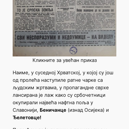
Кликните за увећан приказ
Наиме, у суседној Хрватској, у којој су још
од пролећа наступиле ратне чарке са
људским жртвама, у пропагандне сврхе
лансирана је лаж како су србочетници
окупирали највећа нафтна поља у
Славонији,
Беничанце
(изнад Осијека) и
Ђелетовце!