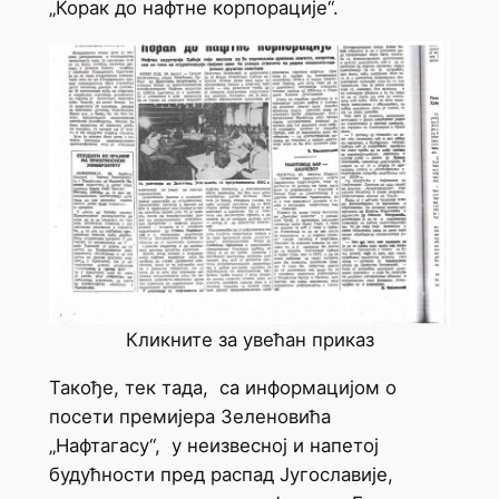
„Корак до нафтне корпорације“.
Кликните за увећан приказ
Такође, тек тада, са информацијом о
посети премијера Зеленовића
„Нафтагасу“, у неизвесној и напетој
будућности пред распад Југославије,