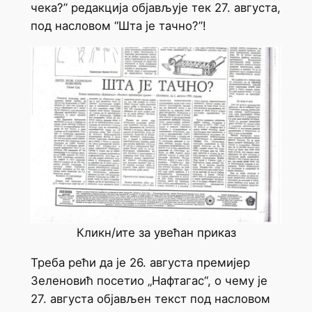
чека?” редакција објављује тек 27. августа,
под насловом “Шта је тачно?”!
Кликн/ите за увећан приказ
Треба рећи да је 26. августа премијер
Зеленовић посетио „Нафтагас“, о чему је
27. августа објављен текст под насловом