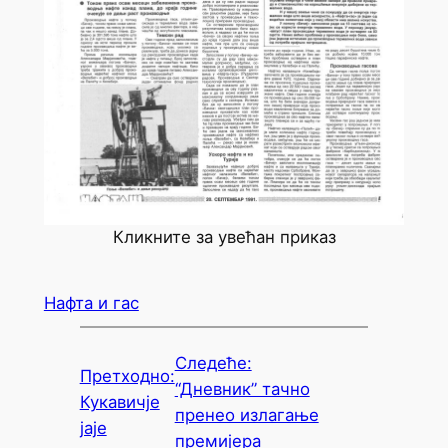
Кликните за увећан приказ
Нафта и гас
Следеће:
Претходно:
“Дневник” тачно
Кукавичје
пренео излагање
јаје
премијера