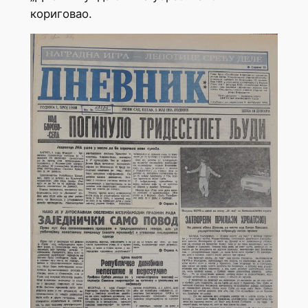
кориговао.