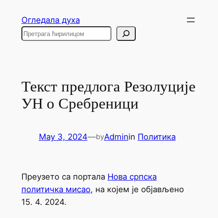
Skip
Огледала духа
to
Search
content
Текст предлога Резолуције
УН о Сребреници
May 3, 2024
—
Admin
in
Политика
by
Преузето са портала
Нова српска
политичка мисао
, на којем је објављено
15. 4. 2024.