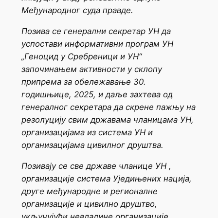
Међународног суда правде.
Позива се генерални секретар УН да
успостави информативни програм УН
„Геноцид у Сребреници и УН“
започинањем активности у склопу
припрема за обележавање 30.
годишњице, 2025, и даље захтева од
генералног секретара да скрене пажњу на
резолуцију свим државама чланицама УН,
организацијама из система УН и
организацијама цивилног друштва.
Позивају се све државе чланице УН ,
организације система Уједињених нација,
друге међународне и регионалне
организације и цивилно друштво,
укључујући невладине организације,