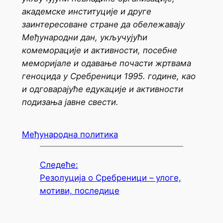
академске институције и друге
заинтересоване стране да обележавају
Међународни дан, укључујући
комеморације и активности, посебне
меморијале и одавање почасти жртвама
геноцида у Сребреници 1995. године, као
и одговарајуће едукације и активности
подизања јавне свести.
Међународна политика
Следеће:
Резолуција о Сребреници – улоге,
мотиви, последице