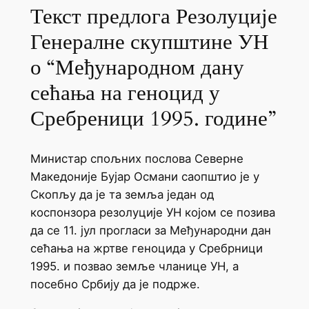
Текст предлога Резолуције
Генералне скупштине УН
о “Међународном дану
сећања на геноцид у
Сребреници 1995. године”
Министар спољних послова Северне
Македоније Бујар Османи саопштио је у
Скопљу да је та земља један од
коспонзора резолуције УН којом се позива
да се 11. јул прогласи за Међународни дан
сећања на жртве геноцида у Сребрници
1995. и позвао земље чланице УН, а
посебно Србију да је подрже.