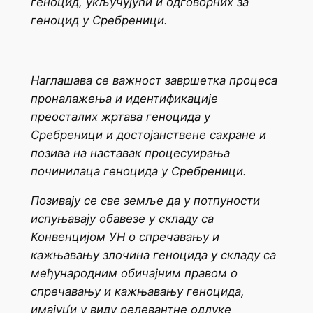
геноцид, укључујући и одговорних за
геноцид у Сребреници.
Наглашава се важност завршетка процеса
проналажења и идентификације
преосталих жртава геноцида у
Сребреници и достојанствене сахране и
позива на наставак процесуирања
починилаца геноцида у Сребреници.
Позивају се све земље да у потпуности
испуњавају обавезе у складу са
Конвенцијом УН о спречавању и
кажњавању злочина геноцида у складу са
међународним обичајним правом о
спречавању и кажњавању геноцида,
имајуц́и у виду релевантне одлуке