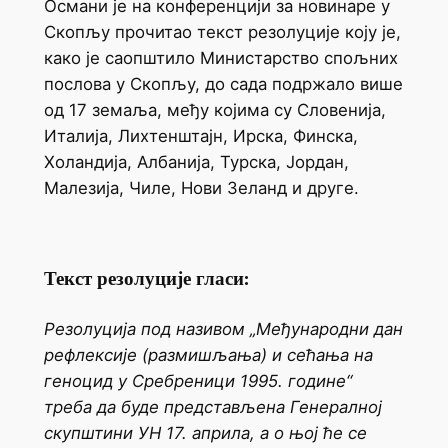
Османи је на конференцији за новинаре у
Скопљу прочитао текст резолуције коју је,
како је саопштило Министарство спољних
послова у Скопљу, до сада подржало више
од 17 земаља, међу којима су Словенија,
Италија, Лихтенштајн, Ирска, Финска,
Холандија, Албанија, Турска, Јордан,
Малезија, Чиле, Нови Зеланд и друге.
Текст резолуције гласи:
Резолуција под називом „Међународни дан
рефлексије (размишљања) и сећања на
геноцид у Сребреници 1995. године“
треба да буде представљена Генералној
скупштини УН 17. априла, а о њој ће се