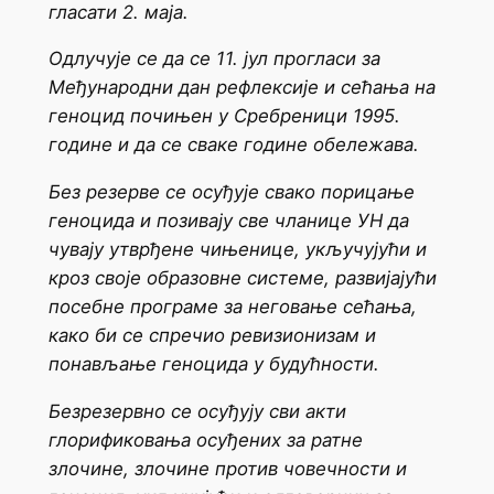
гласати 2. маја.
Одлучује се да се 11. јул прогласи за
Међународни дан рефлексије и сећања на
геноцид почињен у Сребреници 1995.
године и да се сваке године обележава.
Без резерве се осуђује свако порицање
геноцида и позивају све чланице УН да
чувају утврђене чињенице, укључујући и
кроз своје образовне системе, развијајући
посебне програме за неговање сећања,
како би се спречио ревизионизам и
понављање геноцида у будућности.
Безрезервно се осуђују сви акти
глорификовања осуђених за ратне
злочине, злочине против човечности и