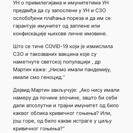
УН о привилегијама и имунитетима УН
предвиђа да су запослени у УН и СЗО
ослобођени плаћања пореза и да им се
гарантује имунитет од заплене или
конфискације њихове личне имовине.
Што се тиче COVID-19 који је измислила
СЗО и такозваних вакцина које су
наметнуте светској популацији , др
Мартин каже: „Нисмо имали пандемију,
имали смо геноцид.“
Дејвид Мартин закључује: „Ако нису имали
намеру да почине злочине, зашто би себи
дали апсолутни и трајни имунитет од било
каквог облика кривичног гоњења? Или,
још горе, од било какве истраге у циљу
кривичног гоњења?“