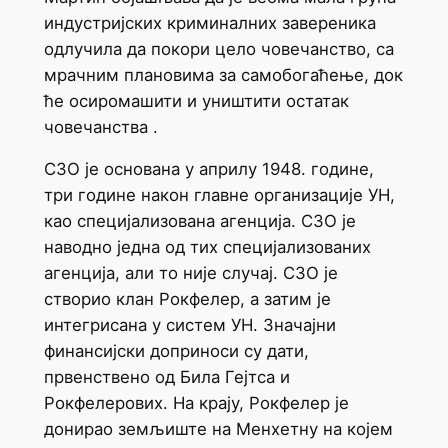
индустријских криминалних завереника
одлучила да покори цело човечанство, са
мрачним плановима за самобогаћење, док
ће осиромашити и уништити остатак
човечанства .
СЗО је основана у априлу 1948. године,
три године након главне организације УН,
као специјализована агенција. СЗО је
наводно једна од тих специјализованих
агенција, али то није случај. СЗО је
створио клан Рокфелер, а затим је
интегрисана у систем УН. Значајни
финансијски доприноси су дати,
првенствено од Била Гејтса и
Рокфелерових. На крају, Рокфелер је
донирао земљиште на Менхетну на којем