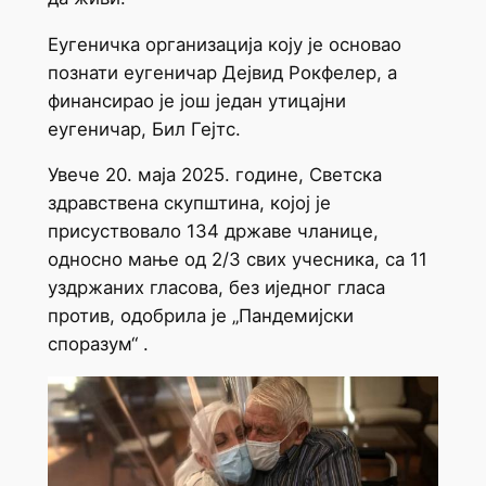
Еугеничка организација коју је основао
познати еугеничар Дејвид Рокфелер, а
финансирао је још један утицајни
еугеничар, Бил Гејтс.
Увече 20. маја 2025. године, Светска
здравствена скупштина, којој је
присуствовало 134 државе чланице,
односно мање од 2/3 свих учесника, са 11
уздржаних гласова, без иједног гласа
против, одобрила је „Пандемијски
споразум“ .