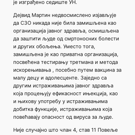
је изграђено седиште УН.
Дејвид Мартин недвосмислено изјављује
да СЗО никада није била замишљена као
организација јавног здравља, осмишљена
да заштити људе од смртоносних болести
и других обољења. Уместо тога,
замишљена је као приватна организација,
посвећена тестирању третмана и метода
искорењивања , посебно путем вакцина за
малу децу и адолесценте. Заједно са
другим истраживањима јавног здравља
која процењују ефикасност ињекција, као
и њихову употребу у истраживањима
добитка функције, истраживањима која
повећавају опасност од вируса за људе.
Није случајно што члан 4, став 11 Повеље