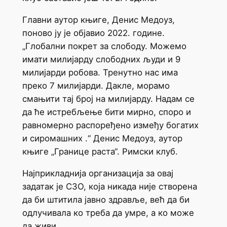
Главни аутор књиге, Денис Медоуз,
поново ју је објавио 2022. године.
„Глобални покрет за слободу. Можемо
имати милијарду слободних људи и 9
милијарди робова. Тренутно нас има
преко 7 милијарди. Дакле, морамо
смањити тај број на милијарду. Надам се
да ће истребљење бити мирно, споро и
равномерно распоређено између богатих
и сиромашних .“ Денис Медоуз, аутор
књиге „Границе раста“. Римски клуб.
Најприкладнија организација за овај
задатак је СЗО, која никада није створена
да би штитила јавно здравље, већ да би
одлучивала ко треба да умре, а ко може
да живи.