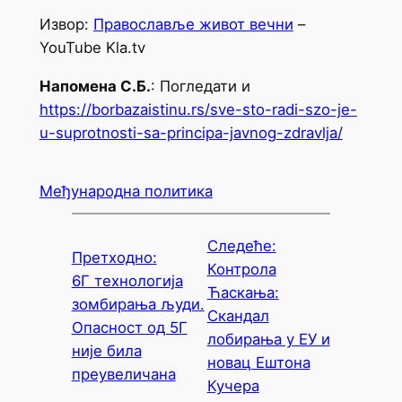
Извор:
Православље живот вечни
–
YouTube Kla.tv
Напомена С.Б.
: Погледати и
https://borbazaistinu.rs/sve-sto-radi-szo-je-
u-suprotnosti-sa-principa-javnog-zdravlja/
Међународна политика
Следеће:
Претходно:
Контрола
6Г технологија
Ћаскања:
зомбирања људи.
Скандал
Опасност од 5Г
лобирања у ЕУ и
није била
новац Ештона
преувеличана
Кучера