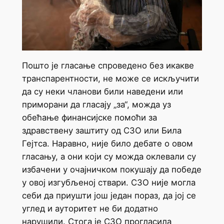
Пошто је гласање спроведено без икакве
транспарентности, не може се искључити
да су неки чланови били наведени или
приморани да гласају „за“, можда уз
обећање финансијске помоћи за
здравствену заштиту од СЗО или Била
Гејтса. Наравно, није било дебате о овом
гласању, а они који су можда оклевали су
избачени у очајничком покушају да победе
у овој изгубљеној ствари. СЗО није могла
себи да приушти још један пораз, да јој се
углед и ауторитет не би додатно
нарушили. Стога је СЗО прогласила