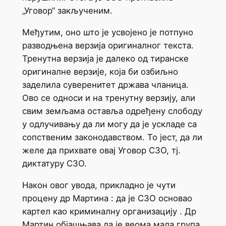
„Уговор“ закљученим.
Међутим, оно што је усвојено је потпуно
разводњена верзија оригиналног текста.
Тренутна верзија је далеко од тиранске
оригиналне верзије, која би озбиљно
заделила суверенитет држава чланица.
Ово се односи и на тренутну верзију, али
свим земљама оставља одређену слободу
у одлучивању да ли могу да је ускладе са
сопственим законодавством. То јест, да ли
желе да прихвате овај Уговор СЗО, тј.
диктатуру СЗО.
Након овог увода, прикладно је чути
процену др Мартина : да је СЗО основао
картел као криминалну организацију . Др
Мартин објашњава да је веома мала група