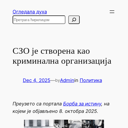
Skip
Огледала духа
to
Search
content
СЗО је створена као
криминална организација
Dec 4, 2025
—
Admin
in
Политика
by
Преузето са портала
Борба за истину
, на
којем је објављено 8. октобра 2025.