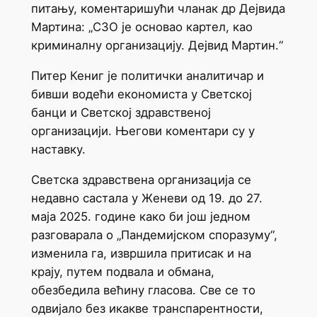
питању, коментаришући чланак др Дејвида
Мартина: „СЗО је основао картел, као
криминалну организацију. Дејвид Мартин.“
Питер Кениг је политички аналитичар и
бивши водећи економиста у Светској
банци и Светској здравственој
организацији. Његови коментари су у
наставку.
Светска здравствена организација се
недавно састала у Женеви од 19. до 27.
маја 2025. године како би још једном
разговарала о „Пандемијском споразуму“,
изменила га, извршила притисак и на
крају, путем подвала и обмана,
обезбедила већину гласова. Све се то
одвијало без икакве транспарентности,