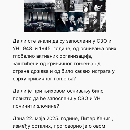
Да ли сте знали да су запослени у СЗО и
УН 1948. и 1945. године, од оснивања ових
глобално активних организација,
заштићени од кривичног гоњења од
стране држава и од било каквих истрага у
сврху кривичног гоњења?
Да ли је при њиховом оснивању било
познато да ће запослени у СЗО и УН
починити злочине?
Дана 22. маја 2025. године, Питер Кениг ,
између осталих, проговорио је о овом