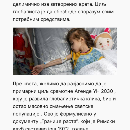
делимично иза затворених врата. Циљ
глобалиста је да обезбеде споразум свим
потребним средствима.
Пре свега, желимо да разјаснимо да је
примарни циљ срамотне Агенде УН 2030 ,
коју је развила глобалистичка клика, био и
остао масовно смањење светске
популације . Ово је формулисано у
документу „Границе раста“, који је Римски
клуб саставио још 1972. године.