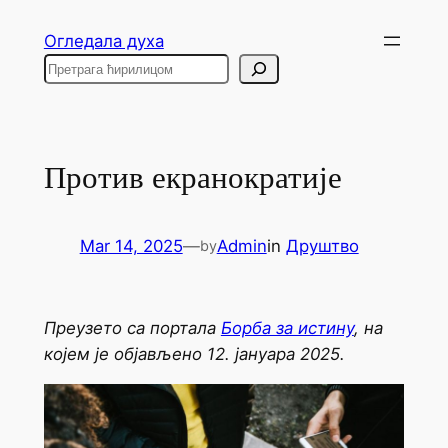
Skip
Огледала духа
to
Search
content
Против екранократије
Mar 14, 2025
—
Admin
in
Друштво
by
Преузето са портала
Борба за истину
, на
којем је објављено 12. јануара 2025.