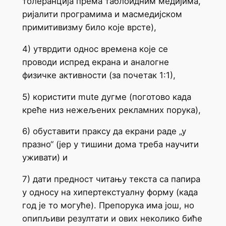
толеранција према таблоидним медијима,
ријалити програмима и масмедијском
примитивизму било које врсте),
4) утврдити однос времена које се
проводи испред екрана и аналогне
физичке активности (за почетак 1:1),
5) користити mute дугме (поготово када
креће низ нежељених рекламних порука),
6) обуставити праксу да екрани раде „у
празно“ (јер у тишини дома треба научити
уживати) и
7) дати предност читању текста са папира
у односу на хипертекстуалну форму (када
год је то могуће). Препорука има још, но
опипљиви резултати и ових неколико биће