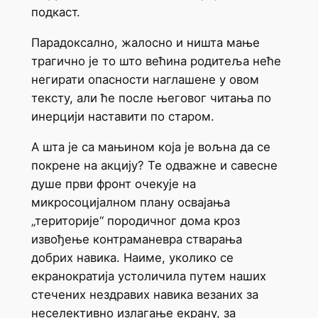
подкаст.
Парадоксално, жалосно и ништа мање
трагично је то што већина родитеља неће
негирати опасности наглашене у овом
тексту, али ће после његовог читања по
инерцији наставити по старом.
А шта је са мањином која је вољна да се
покрене на акцију? Те одважне и савесне
душе први фронт очекује на
микросоцијалном плану освајања
„територије“ породичног дома кроз
извођење контраманевра стварања
добрих навика. Наиме, уколико се
екранократија устоличила путем наших
стечених нездравих навика везаних за
неселективно излагање екрану, за