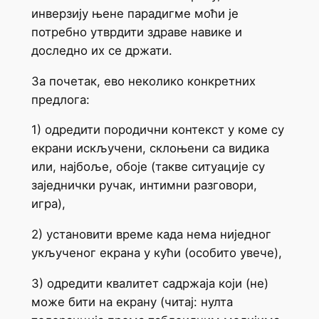
инверзију њене парадигме моћи је
потребно утврдити здраве навике и
доследно их се држати.
За почетак, ево неколико конкретних
предлога:
1) одредити породични контекст у коме су
екрани искључени, склоњени са видика
или, најбоље, обоје (такве ситуације су
заједнички ручак, интимни разговори,
игра),
2) установити време када нема ниједног
укљученог екрана у кући (особито увече),
3) одредити квалитет садржаја који (не)
може бити на екрану (читај: нулта