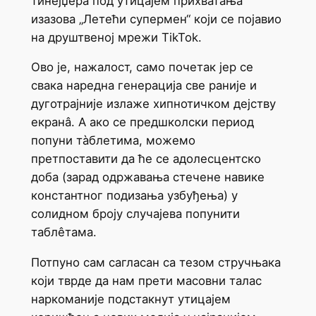
тинејџера под утицајем прихватања
изазова „Летећи супермен“ који се појавио
на друштвеној мрежи TikTok.
Ово је, нажалост, само почетак јер се
свака наредна генерација све раније и
дуготрајније излаже хипнотичком дејству
екранâ. А ако се предшколски период
попуни тàблетима, можемо
претпоставити да ће се адолесцентско
доба (зарад одржавања стечене навике
константног подизања узбуђења) у
солидном броју случајева попунити
таблêтама.
Потпуно сам сагласан са тезом стручњака
који тврде да нам прети масовни талас
наркоманије подстакнут утицајем