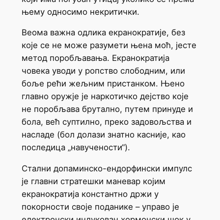
њему односимо некритички.
Веома важна одлика екранократије, без
које се не може разумети њена моћ, јесте
метод поробљавања. Екранократија
човека уводи у ропство слободним, или
боље рећи жељним пристанком. Њено
главно оружје је наркотичко дејство које
не поробљава брутално, путем принуде и
бола, већ суптилно, преко задовољства и
насладе (бол долази знатно касније, као
последица „навучености“).
Стални допаминско-ендорфински импулс
је главни стратешки маневар којим
екранократија константно држи у
покорности своје поданике – управо је
електронски индукован хормонски шок у