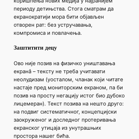
коришћења нових медија у најранијем
периоду детињства. Стога сматрам да
екранократији мора бити објављен
отворен рат: без устручавања,
компромиса и повлачења.
Заштитити децу
Ово није позив на физичко уништавања
екранâ – тексту не треба учитавати
неолудизам (уосталом, чланак који читате
настаје пред мониторским екраном, па би
позив на просту негацију истог био дубоко
лицемеран). Текст позива на нешто друго:
на подвиг систематичног, концепцијски
заокруженог и доследног протеривања
екранског утицаја из унутрашњих
простора нашег бића.