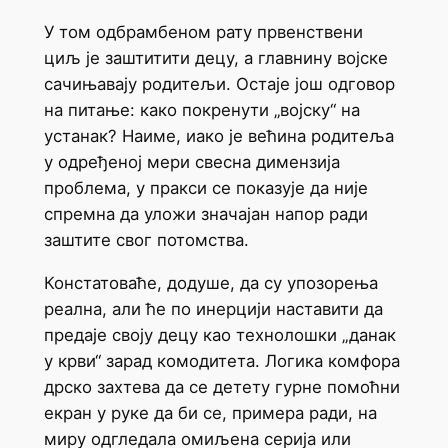
У том одбрамбеном рату првенствени
циљ је заштитити децу, а главнину војске
сачињавају родитељи. Остаје још одговор
на питање: како покренути „војску“ на
устанак? Наиме, иако је већина родитеља
у одређеној мери свесна димензија
проблема, у пракси се показује да није
спремна да уложи значајан напор ради
заштите свог потомства.
Констатоваће, додуше, да су упозорења
реална, али ће по инерцији наставити да
предаје своју децу као технолошки „данак
у крви“ зарад комодитета. Логика комфора
дрско захтева да се детету гурне помоћни
екран у руке да би се, примера ради, на
миру одгледала омиљена серија или