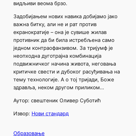
видљиви веома брзо.
Задобијањем нових навика добијамо јако
важна битку, али не и рат против
екранократије – она је сувише жилав
противник да би била истребљена само
једном контраофанзивом. За тријумф је
неопходна дуготрајна комбинација
подвижничког начина живота, неговања
критичке свести и дубоког расуђивања на
тему технологије. А о тој тријади, Боже
здравља, неком другом приликом…
Аутор: свештеник Оливер Суботић
Извор:
Нови стандард
Образовање