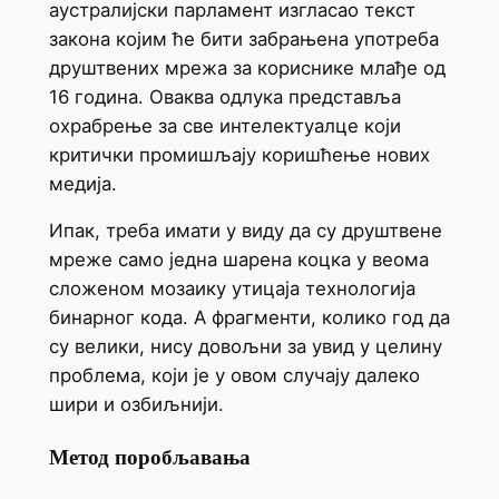
аустралијски парламент изгласао текст
закона којим ће бити забрањена употреба
друштвених мрежа за кориснике млађе од
16 година. Оваква одлука представља
охрабрење за све интелектуалце који
критички промишљају коришћење нових
медија.
Ипак, треба имати у виду да су друштвене
мреже само једна шарена коцка у веома
сложеном мозаику утицаја технологија
бинарног кода. А фрагменти, колико год да
су велики, нису довољни за увид у целину
проблема, који је у овом случају далеко
шири и озбиљнији.
Метод поробљавања