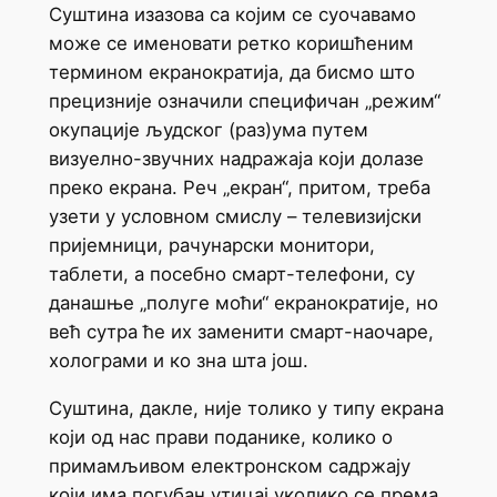
Суштина изазова са којим се суочавамо
може се именовати ретко коришћеним
термином екранократија, да бисмо што
прецизније означили специфичан „режим“
окупације људског (раз)ума путем
визуелно-звучних надражаја који долазе
преко екрана. Реч „екран“, притом, треба
узети у условном смислу – телевизијски
пријемници, рачунарски монитори,
таблети, а посебно смарт-телефони, су
данашње „полуге моћи“ екранократије, но
већ сутра ће их заменити смарт-наочаре,
холограми и ко зна шта још.
Суштина, дакле, није толико у типу екрана
који од нас прави поданике, колико о
примамљивом електронском садржају
који има погубан утицај уколико се према