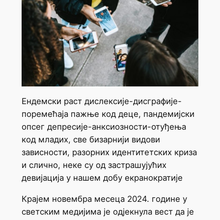
Ендемски раст дислексије-дисграфије-
поремећаја пажње код деце, пандемијски
опсег депресије-анксиозности-отуђења
код младих, све бизарнији видови
зависности, разорних идентитетских криза
и слично, неке су од застрашујућих
девијација у нашем добу екранократије
Крајем новембра месеца 2024. године у
светским медијима је одјекнула вест да је