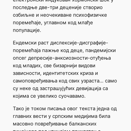
последње две-три деценије створио
озбиљне и неочекиване психофизичке
поремећаје, углавном код млађе
популације.
Ендемски раст дислексије-дисграфије-
поремећаја пажње код деце, пандемијски
опсег депресије-анксиозности-отуђења
код младих, све бизарнији видови
зависности, идентитетских криза и
самоповређивања код свих узраста… само
су неке од застрашујућих девијација са
којима се увелико суочавамо.
Тако је током писања овог текста једна од
главних вести у српским медијима била
масовно повређивање балканских