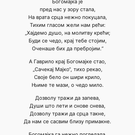
Богомајка је
пред нас у зору стала,
На врата срца нежно покуцала,
Тихим гласом жели нам рећи:
„Хајдемо душо, на молитву крећи;
Буди се чедо, крај тебе стојим,
Оченаше бих да пребројим.“
А Гаврило крај Богомајке стао,
„Сачекај Мајко“, тихо рекао,
Своје бело он шири крило,
Њиме те мази, о чедо мило.
Дозволу тражи да запева,
Души што лети и снове снева,
Дозволу тражи да срца такне,
Да нам се сасвим близу примакне.
Богомајка га нежно погледала,