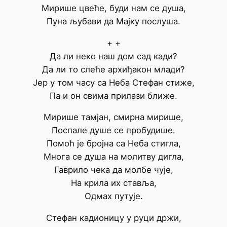
Мирише цвеће, буди нам се душа,
Пуна љубави да Мајку послуша.
+ +
Да ли неко наш дом сад кади?
Да ли то слеће архиђакон млади?
Јер у том часу са Неба Стефан стиже,
Па и он свима прилази ближе.
Мирише тамјан, смирна мирише,
Поспале душе се пробудише.
Помоћ је бројна са Неба стигла,
Многа се душа на молитву дигла,
Гаврило чека да молбе чује,
На крила их ставља,
Одмах путује.
Стефан кадионицу у руци држи,