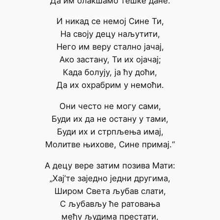
Да им олакшамо тешке дане.
И никад се немој Сине Ти,
На своју децу наљутити,
Него им веру стално јачај,
Ако застану, Ти их ојачај;
Када болују, ја ћу доћи,
Да их охрабрим у немоћи.
Они често не могу сами,
Буди их да не остану у тами,
Буди их и стрпљења имај,
Молитве њихове, Сине примај.“
А децу вере затим позива Мати:
„Хај’те заједно једни другима,
Широм Света љубав слати,
С љубављу ће ратовања
међу људима престати,