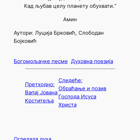
Кад љубав целу планету обухвати.“
Амин
Аутори: Луција Брковић, Слободан
Бојковић
Богомољачке песме
Духовна поезија
Следеће:
Претходно:
Обраћање и позив
Вапај Јована
Господа Исуса
Крститеља
Христа
Огледала духа