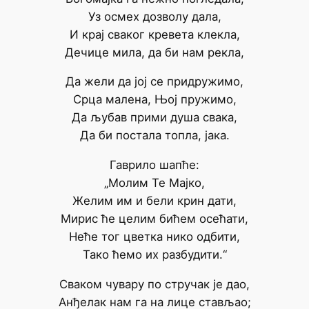
Уз осмех дозволу дала,
И крај сваког кревета клекла,
Дечице мила, да би нам рекла,
Да жели да јој се придружимо,
Срца малена, Њој пружимо,
Да љубав прими душа свака,
Да би постала топла, јака.
Гаврило шапће:
„Молим Те Мајко,
Желим им и бели крин дати,
Мирис ће целим бићем осећати,
Неће тог цветка нико одбити,
Тако ћемо их разбудити.“
Сваком чувару по стручак је дао,
Анђелак нам га на лице стављао;