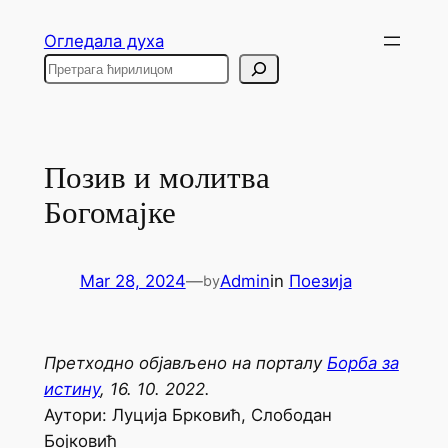
Skip
Огледала духа
to
Search
content
Позив и молитва
Богомајке
Mar 28, 2024
—
Admin
in
Поезија
by
Претходно објављено на порталу
Борба за
истину
, 16. 10. 2022.
Аутори: Луција Брковић, Слободан
Бојковић