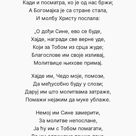
Кади и посматра, ко је од нас бржи;
А Богомајка је са стране стала,
И молбу Христу послала:
„О дођи Сине, ево се буде,
Хајде, награди све верне уде,
Који за Тобом из срца жуде;
Благослове им своје изливај,
Молитвице њихове примај.
Хајде им, Чедо моје, помози,
Да међусобно буду у слози;
Даруј им што молитвама затраже,
Помажи нејаким да муке ублаже.
Немој им Сине замерити,
За молитве непослане,
Ја ћу им с Тобом помагати,