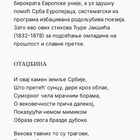
бирократа Европске уније, а уз здушну
помоћ Срба Еуропејаца, систематски из
програма избацивана родољубива поезија.
Зато ево ових стихова Ђуре Јакшића
(1832-1878) за подсећање омладине на
прошлост и славне претке.
ОТАЏБИНА
И овај камен земље Србије,
Што претећ’ сунцу, дере кроз облак,
Суморног чела мрачним борама,
О вековечности прича далекој,
Показујући немом мимиком
Образа свога бразде дубоке.
Векова тавних то су трагови,