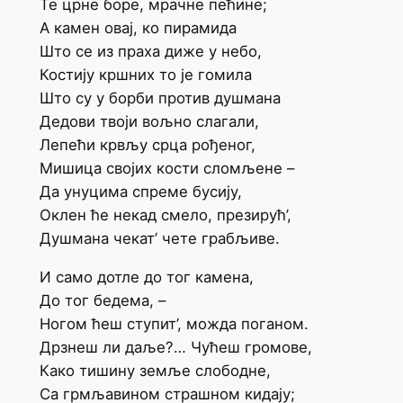
Те црне боре, мрачне пећине;
А камен овај, ко пирамида
Што се из праха диже у небо,
Костију кршних то је гомила
Што су у борби против душмана
Дедови твоји вољно слагали,
Лепећи крвљу срца рођеног,
Мишица својих кости сломљене –
Да унуцима спреме бусију,
Оклен ће некад смело, презирућ’,
Душмана чекат’ чете грабљиве.
И само дотле до тог камена,
До тог бедема, –
Ногом ћеш ступит’, можда поганом.
Дрзнеш ли даље?… Чућеш громове,
Како тишину земље слободне,
Са грмљавином страшном кидају;