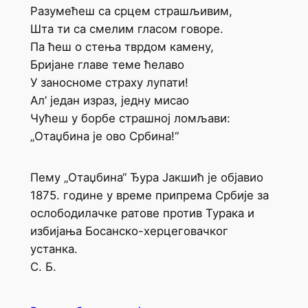
Разумећеш са срцем страшљивим,
Шта ти са смелим гласом говоре.
Па ћеш о стења тврдом камену,
Бријане главе теме ћелаво
У заносноме страху лупати!
Ал’ један израз, једну мисао
Чућеш у борбе страшној ломљави:
„Отаџбина је ово Србина!“
Пему „Отаџбина“ Ђура Јакшић је објавио
1875. године у време припрема Србије за
ослободилачке ратове против Турака и
избијања Босанско-херцеговачког
устанка.
С. Б.