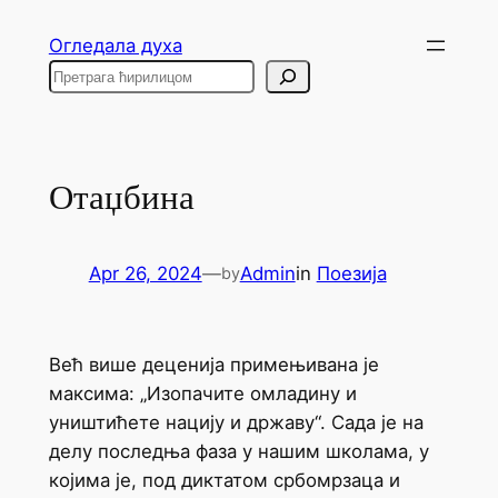
Skip
Огледала духа
to
Search
content
Отаџбина
Apr 26, 2024
—
Admin
in
Поезија
by
Већ више деценија примењивана је
максима: „Изопачите омладину и
уништићете нацију и државу“. Сада је на
делу последња фаза у нашим школама, у
којима је, под диктатом србомрзаца и