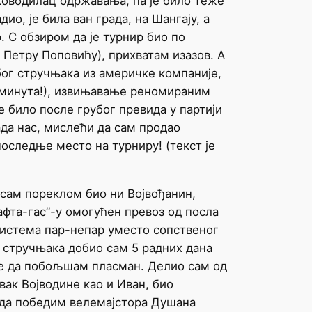
ководилац одржавања, па је било теже
ио, је била ван града, на Шангају, а
 С обзиром да је турнир био по
 Петру Поповићу), прихватам изазов. А
због стручњака из америчке компаније,
0 минута!), извињавање реномираним
 било после грубог превида у партији
ада нас, мислећи да сам продао
последње место на турниру! (текст је
исам пореклом био ни Војвођанин,
афта-гас“-у омогућен превоз од посла
система пар-непар уместо сопственог
у стручњака добио сам 5 радних дана
није да побољшам пласман. Делио сам од
ак Војводине као и Иван, био
о да победим велемајстора Душана