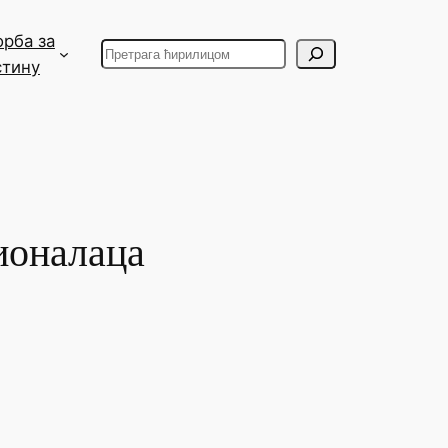
орба за
Search
стину
ионалаца