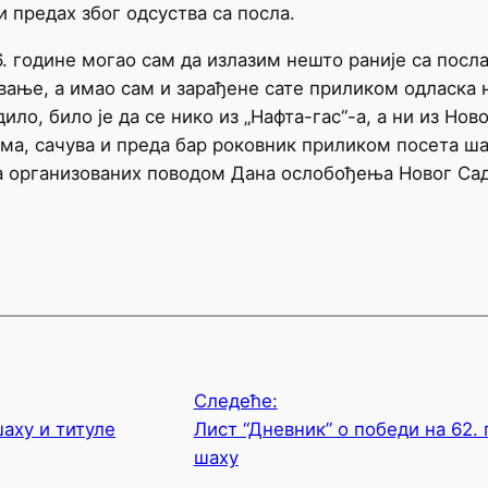
и предах због одсуства са посла.
. године могао сам да излазим нешто раније са посла
ање, а имао сам и зарађене сате приликом одласка н
дило, било је да се нико из „Нафта-гас“-а, а ни из Но
, сачува и преда бар роковник приликом посета шах
а организованих поводом Дана ослобођења Новог Са
Следеће:
аху и титуле
Лист “Дневник” о победи на 62.
шаху