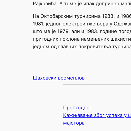
Рајковића. А томе је ипак допринео мал
На Октобарским турнирима 1983. и 1986
1981. једног електроинжењера у Одржав
што ме је 1979. али и 1983. године пого
пригодних поклона намењених шахистима
једном од главних покровитеља турнир
Шаховски времеплов
Претходно:
Кажњавање због успеха у ш
мајстора