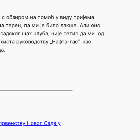
 с обзиром на помоћ у виду пријема
а терен, па ми је било лакше. Али оно
восадског шах клуба, није сетио да ми од
иста руководству „Нафта-гас“, као
да.
 првенству Новог Сада у