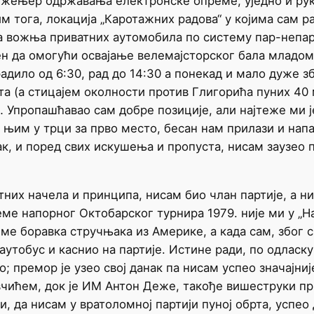
инжењер одржавања електронске опреме, уједно и ру
 тога, локација „Каротажних радова“ у којима сам рад
а вожња приватних аутомобила по систему пар-непар.
ен да омогући освајање велемајсторског бала младом
 радило од 6:30, рад до 14:30 а понекад и мало дуже 
та (а стицајем околности против Глигорића пуних 4
 Упропашћавао сам добре позиције, али најтеже ми је
а њим у трци за прво место, бесан нам прилази и нап
к, и поред свих искушења и пропуста, нисам заузео 
тних начела и принципа, нисам био члан партије, а н
еме напорног Октобарског турнира 1979. није ми у „Н
е боравка стручњака из Америке, а када сам, због 
утобус и каснио на партије. Истине ради, по одласк
но; премор је узео свој данак па нисам успео значај
ићем, док је ИМ Антон Деже, такође вишеструки прв
и, да нисам у вратоломној партији пуној обрта, успе