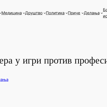
Б
Медицина
Друштво
Политика
Приче
Делања
и
ера у игри против профес
лања