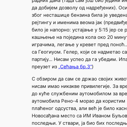
радних дана (тада сам још био једини 
да добијем дозволу од надређених). Осим
због несташице бензина била је уведен
рејтингу и именима веома јак (предвиђ
било је напорно: устајање у 5:15 јер се
кашњење на поједина кола око 20 мину
играчима, легање у кревет пред поноћ…
са Геогиуом. Гелер, који се надметао с
партију… Нисам успео да га убедим. Ипа
преузет из
„Сећања бр.3“
)
С обзиром да сам се држао својих живо
нисам имао никакве привилегије. За вр
до куће службеним аутомобилом за врем
аутомобила Рено-4 морао да користим а
плаћеног одсуства, али већ је било кас
Новосађана место са ИМ Иваном Буљовч
последњи. У ствари, ја био бих последњ