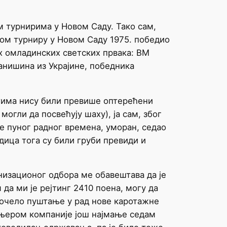
м турнирима у Новом Саду. Тако сам,
ком турниру у Новом Саду 1975. победио
х омладинских светских првака: ВМ
анишина из Украјине, победника
стима нису били превише оптерећени
огли да посвећују шаху), ја сам, због
 пуног радног времена, уморан, седао
ица тога су били груби превиди и
низационог одбора ме обавештава да је
да ми је рејтинг 2410 поена, могу да
започело пуштање у рад нове каротажне
ењером компаније још најмање седам