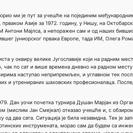
ворио ми је пут за учешће на појединим међународни
прваком Азије за 1972. годину, у Нишу, на Октобарс
М Антони Мајлса, а непоражен сам и од наших бивши
бившег јуниорског првака Европе, тада ИМ, Олега Ром
иста у оквиру велике Југославије који на радним ме
, чак по сат и више времена дневно на радном месту м
нирима наступао неприпремљен, и углавном тек после
них и утренираних шаховских професионалаца. Послед
979. Дан уочи почетка турнира Душан Марјан из Орга
м (мислим Јан Смејкал) отказао учешће и, с обзиром 
у од два сата. Ситуација је била незавидна. Тек је 
отинских инструмената, морао сам да будем са инж