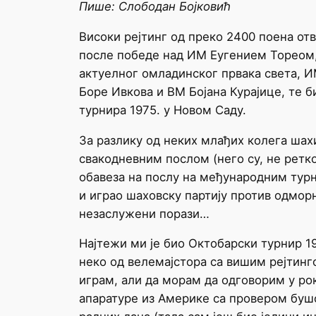
Пише: Слободан Бојковић
Високи рејтинг од преко 2400 поена от
после победе над ИМ Еугением Тореом, 
актуелног омладинског првака света, И
Боре Ивкова и ВМ Бојана Курајице, те 
турнира 1975. у Новом Саду.
За разлику од неких млађих колега шах
свакодневним послом (него су, не ретко
обавеза на послу на међународним тур
и играо шаховску партију против одмор
незаслужени порази…
Најтежи ми је био Октобарски турнир 1
неко од велемајстора са вишим рејтинго
играм, али да морам да одговорим у рок
апаратуре из Америке са провером буш