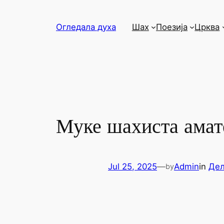
Skip
to
Огледала духа
Шах
Поезија
Црква
content
Муке шахиста амат
Jul 25, 2025
—
Admin
in
Де
by