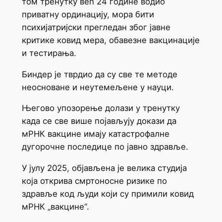
том тренутку већ 24 године водио
приватну ординацију, мора бити
психијатријски прегледан због јавне
критике ковид мера, обавезне вакцинације
и тестирања.
Биндер је тврдио да су све те методе
неосноване и неутемељене у науци.
Његово упозорење долази у тренутку
када се све више појављују докази да
мРНК вакцине имају катастрофалне
дугорочне последице по јавно здравље.
У јулу 2025, објављена је велика студија
која открива смртоносне ризике по
здравље код људи који су примили ковид
мРНК „вакцине“.