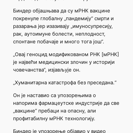
Биндер објашњава да су мРНК вакцине
покренуле глобалну „пандемију“ смрти и
разарања јер изазивају „имуносупресију,
рак, аутоимуне болести, неплодност,
спонтане побачаје и много тога још“.
„Овај геноцид модификованом РНК [мРНК]
је највећи медицински злочин у историји
човечанства“, изјављује он.
„Хуманитарна катастрофа без преседана.“
Он је наставио са упозорењима о
напорима фармацеутске индустрије да све
„вакцине“ пребаци на опасну, али
профитабилну мРНК технологију.
Биндер је упозорење објавио у видео