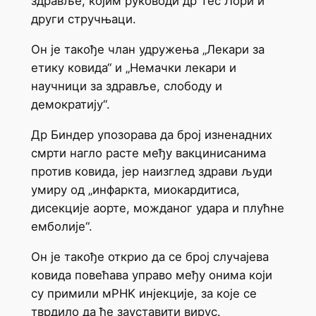
здравље, којим руководи др Тес Лори и
други стручњаци.
Он је такође члан удружења „Лекари за
етику ковида“ и „Немачки лекари и
научници за здравље, слободу и
демократију“.
Др Биндер упозорава да број изненадних
смрти нагло расте међу вакцинисанима
против ковида, јер наизглед здрави људи
умиру од „инфаркта, миокардитиса,
дисекције аорте, можданог удара и плућне
емболије“.
Он је такође открио да се број случајева
ковида повећава управо међу онима који
су примили мРНK инјекције, за које се
тврдило да ће зауставити вирус.