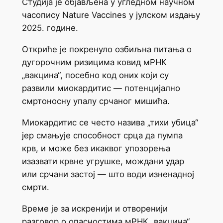
Студија је објављена у угледном научном
часопису Nature Vaccines у јулском издању
2025. године.
Откриће је покренуло озбиљна питања о
дугорочним ризицима ковид мРНК
„вакцина“, посебно код оних који су
развили миокардитис — потенцијално
смртоносну упалу срчаног мишића.
Миокардитис се често назива „тихи убица“
јер смањује способност срца да пумпа
крв, и може без икаквог упозорења
изазвати крвне угрушке, мождани удар
или срчани застој — што води изненадној
смрти.
Време је за искренији и отворенији
разговор о опасностима мРНК „вакцина“.