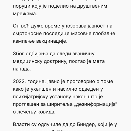
поруци коју је поделио на друштвеним
мрежама.
Он већ дуже време упозорава јавност на
смртоносне последице масовне глобалне
кампање вакцинације.
Због одбијања да следи званичну
медицинску доктрину, постао је мета
напада.
2022. године, јавно је проговорио о томе
како је ухапшен и насилно одведен у
психијатријску установу након што је
проглашен за ширитеља „дезинформација“
о лечењу ковида.
Власти су одлучиле да др Биндер, који је у