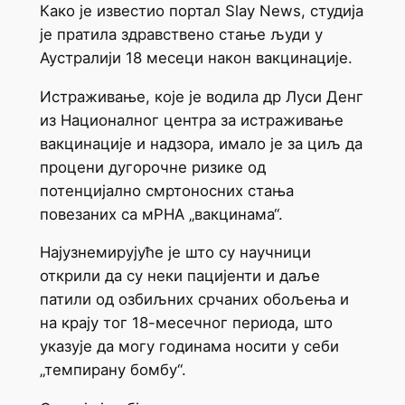
Како је известио портал Slay News, студија
је пратила здравствено стање људи у
Аустралији 18 месеци након вакцинације.
Истраживање, које је водила др Луси Денг
из Националног центра за истраживање
вакцинације и надзора, имало је за циљ да
процени дугорочне ризике од
потенцијално смртоносних стања
повезаних са мРНА „вакцинама“.
Најузнемирујуће је што су научници
открили да су неки пацијенти и даље
патили од озбиљних срчаних обољења и
на крају тог 18-месечног периода, што
указује да могу годинама носити у себи
„темпирану бомбу“.