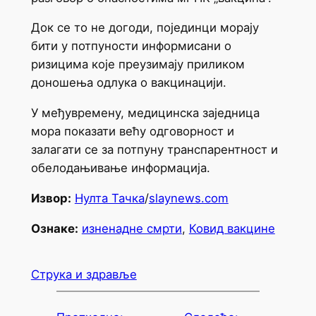
Док се то не догоди, појединци морају
бити у потпуности информисани о
ризицима које преузимају приликом
доношења одлука о вакцинацији.
У међувремену, медицинска заједница
мора показати већу одговорност и
залагати се за потпуну транспарентност и
обелодањивање информација.
Извор:
Нулта Тачка
/
slaynews.com
Ознаке:
изненадне смрти
,
Ковид вакцине
Струка и здравље