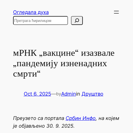
Skip
Огледала духа
to
Search
content
мРНК „вакцине“ изазвале
„пандемију изненадних
смрти“
Oct 6, 2025
—
Admin
in
Друштво
by
Преузето са портала
Србин Инфо
, на којем
је објављено 30. 9. 2025.