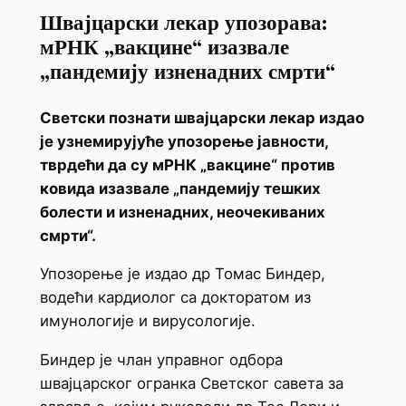
Швајцарски лекар упозорава:
мРНК „вакцине“ изазвале
„пандемију изненадних смрти“
Светски познати швајцарски лекар издао
је узнемирујуће упозорење јавности,
тврдећи да су мРНК „вакцине“ против
ковида изазвале „пандемију тешких
болести и изненадних, неочекиваних
смрти“.
Упозорење је издао др Томас Биндер,
водећи кардиолог са докторатом из
имунологије и вирусологије.
Биндер је члан управног одбора
швајцарског огранка Светског савета за