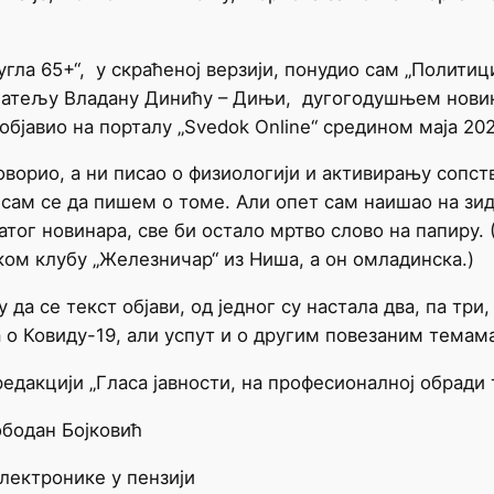
 65+“, у скраћеној верзији, понудио сам „Политици
ијатељу Владану Динићу – Дињи, дугогодушњем новин
објавио на порталу „Svedok Online“ средином маја 202
оворио, а ни писао о физиологији и активирању сопст
 сам се да пишем о томе. Али опет сам наишао на зид
тог новинара, све би остало мртво слово на папиру. 
ком клубу „Железничар“ из Ниша, а он омладинска.)
а се текст објави, од једног су настала два, па три, 
а о Ковиду-19, али успут и о другим повезаним тема
едакцији „Гласа јавности, на професионалној обради
н Бојковић
ронике у пензији