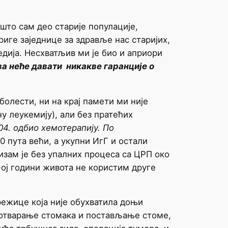
што сам део старије популације,
иге заједнице за здравље нас старијих,
дија. Несхватљив ми је био и априори
а неће давати никакве гаранције о
лести, ни на крај памети ми није
 леукемију), али без пратећих
4. одбио хемотерапију. По
0 пута већи, а укупни ИгГ и остали
изам је без упалних процеса са ЦРП око
ој години живота не користим друге
ежице која није обухватила доњи
е отварање стомака и постављање стоме,