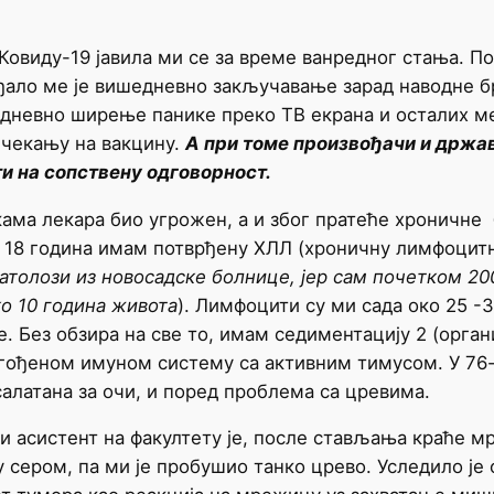
Ковиду-19 јавила ми се за време ванредног стања. По
ађало ме је вишедневно закључавање зарад наводне бр
одневно ширење панике преко ТВ екрана и осталих ме
 чекању на вакцину.
А при томе произвођачи и држав
ти на сопствену одговорност.
лекара био угрожен, а и због пратеће хроничне бо
 18 година имам потврђену ХЛЛ (хроничну лимфоцитну
толози из новосадске болнице, јер сам почетком 200
о 10 година живота
). Лимфоцити су ми сада око 25 -3
 Без обзира на све то, имам седиментацију 2 (орган
агођеном имуном систему са активним тимусом. У 76-
салатана за очи, и поред проблема са цревима.
асистент на факултету је, после стављања краће мр
њу сером, па ми је пробушио танко црево. Уследило ј