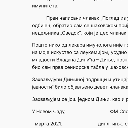
имунитета.
Први написани чланак „Поглед из угла
одбијен, обратио сам се шаховском пр
недељника „Сведок“, који је цео чланак 
Пошто нико од лекара имунолога није г
на моје искуство са леукемијом, усудио
младости Владана Динића – Диње, позна
био сам прва сениорска табла у шаховс
Захваљујући Дињиној подршци и утицају д
јавности“ било објављено девет чланак
Захваљујем се још једном Дињи, као и р
У Новом Саду, ФМ Слобода
марта 2021. дипл. инж. елект