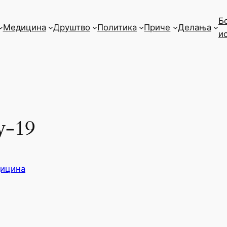
Б
Медицина
Друштво
Политика
Приче
Делања
и
у-19
ицина