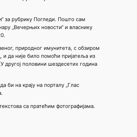
“ за рубрику Погледи. Пошто сам
ару „Вечерњих новости“ и власнику
0.
веног, природног имунитета, с обзиром
, и да није било помоћи пријатеља из
(У другој половини шездесетих година
да би на крају на порталу „Глас
ма.
 текстова са пратећим фотографијама.