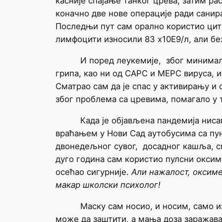
касније спајање танког црева, затим р
коначно две нове операције ради сани
Последњи пут сам орално користио ци
лимфоцити износили 83 х10Е9/л, али без
И поред леукемије, због минимално
грипа, као ни од САРС и МЕРС вируса, и
Сматрао сам да је спас у активирању и
због проблема са цревима, помагало у 
Када је објављена пандемија нисам се
враћањем у Нови Сад аутобусима са пун
двонедељног сувог, досадног кашља, см
дуго година сам користио пулсни оксим
осећао сигурније.
Али нажалост, оксиме
макар школски психолог!
Маску сам носио, и носим, само из о
може да заштити, а мања доза заражав