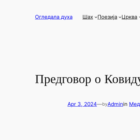
Skip
to
Огледала духа
Шах
Поезија
Црква
content
Предговор о Ковид
Apr 3, 2024
—
Admin
in
Мед
by