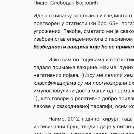
Пише: Слободан Бојковић
Идеја о писању запажања и гледишта о 
претворен у статистички број 65+, пог
угрожених. Такође, сметало ми је свак
изабран став епидемиолога о пасивном
безбедности вакцина које ће се прима
Иако сам по годинама и статистикама 
падало примање вакцине. Наиме, пуних
негативних појава. (
Нису ме лечили хема
класификацијама су ми прогнозирали ок
имуноглобулини доста мањи од нормале.
1), што говори о релативно добро прил
лекове у свакодневној терапији, осим к
Наиме, 2012. године, хирург, тада и 
ингивинални брух, тврдио да је у пита