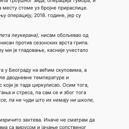
ића трбушног зида, операција тумора, и
а месту стоме уз бројне прираслице.
 операцију, 2018. године, јер су
лета леукерана),
нисам обољевао од
нисан против сезонских врста грипа.
у ми је гладовање, касније учестало
а у Београду на већим скуповима, а
сле дводневне температуре и
који је тада циркулисао. Осим тога,
ња и стреса, па сам се и због тога
се, па не чуди што их немају ни школе,
ричито захтева. Иначе не сматрам да
ма са вирусом и јачање сопственог