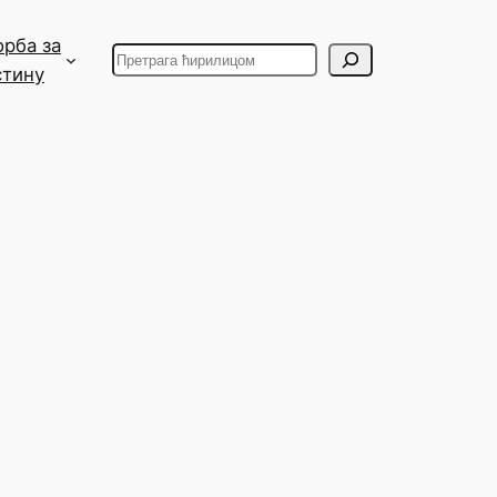
орба за
Search
стину