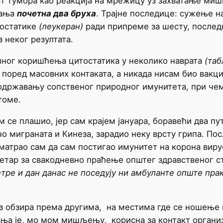
аст тумора као реакција на мрежицу уз захватање миш
рања
почетна два бруха
. Трајне последице: сужење н
тостатике
(леукеран)
ради припреме за шесту, последњу
 неког резултата.
г коришћења цитостатика у неколико наврата
(таб
 поред масовних контаката, а никада нисам био вакци
 одржавању сопственог природног имунитета, при чем
томе.
 плашио, јер сам крајем јануара, боравећи два пут
о миграната и Кинеза, зарадио неку врсту грипа. По
атрао сам да сам постигао имунитет на корона вирус 
етар за свакодневно праћење општег здравственог ста
тре и дан данас не поседују ни амбуланте опште прак
бзира према другима, на местима где се ношење из
ања је, мо мом мишљењу, корисна за контакт организ