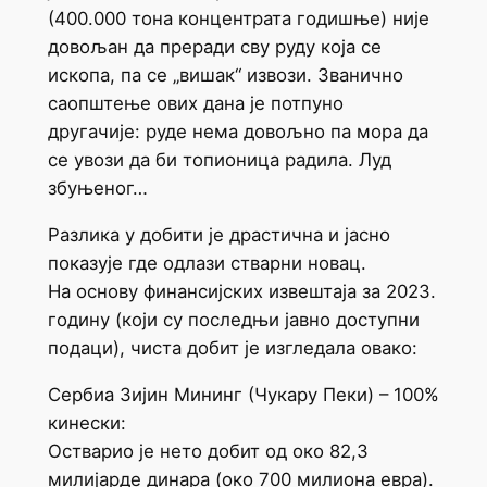
(400.000 тона концентрата годишње) није
довољан да преради сву руду која се
ископа, па се „вишак“ извози. Званично
саопштење ових дана је потпуно
другачије: руде нема довољно па мора да
се увози да би топионица радила. Луд
збуњеног…
Разлика у добити је драстична и јасно
показује где одлази стварни новац.
На основу финансијских извештаја за 2023.
годину (који су последњи јавно доступни
подаци), чиста добит је изгледала овако:
Сербиа Зијин Мининг (Чукару Пеки) – 100%
кинески:
Остварио је нето добит од око 82,3
милијарде динара (око 700 милиона евра).