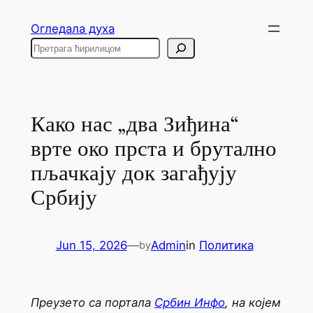
Skip
Огледала духа
to
Search
content
Како нас „два Зиђина“
врте око прста и брутално
пљачкају док загађују
Србију
Jun 15, 2026
—
Admin
in
Политика
by
Преузето са портала
Србин Инфо
, на којем