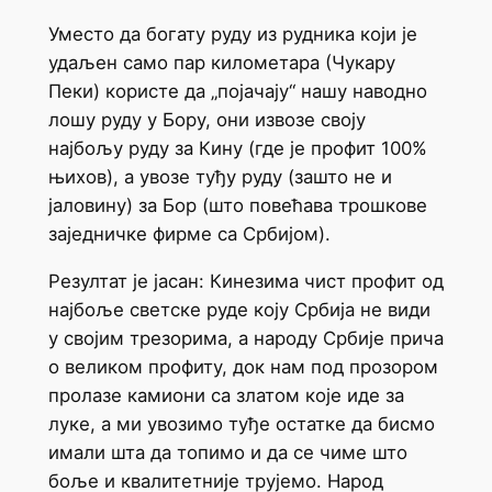
Уместо да богату руду из рудника који је
удаљен само пар километара (Чукару
Пеки) користе да „појачају“ нашу наводно
лошу руду у Бору, они извозе своју
најбољу руду за Кину (где је профит 100%
њихов), а увозе туђу руду (зашто не и
јаловину) за Бор (што повећава трошкове
заједничке фирме са Србијом).
Резултат је јасан: Кинезима чист профит од
најбоље светске руде коју Србија не види
у својим трезорима, а народу Србије прича
о великом профиту, док нам под прозором
пролазе камиони са златом које иде за
луке, а ми увозимо туђе остатке да бисмо
имали шта да топимо и да се чиме што
боље и квалитетније трујемо. Народ