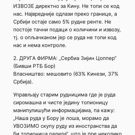
ИЗВОЗЕ директно за Кину. Не топи се код
нас. Највредније одлази преко границе, а
Србији остаје само 5% рудне ренте. Не
постоје тачни подаци о количини и извозу,
тј. о опљачканом јер се руда не топи код
нас и нема контроле.
2. ДРУГА ФИРМА: „Сербиа Зијин Цоппер“
(Бивши РТБ Бор)
Власништво: мешовито (63% Кинези, 37%
Србија).
Управљају старим рудницима где је руда
сиромашна и чисте једину топионицу
манипулишући информацијама, па кажу:
„Наша руда у Бору је лоша, морамо да
УВОЗИМО скупу руду из иностранства да
би топионица радила“, што је пре неколико