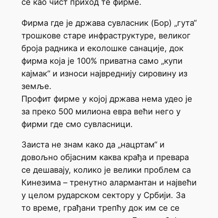
се као чист приход те фирме.
Фирма где је држава сувласник (Бор) „гута“
трошкове старе инфраструктуре, великог
броја радника и еколошке санације, док
фирма која је 100% приватна само „купи
кајмак“ и износи највреднију сировину из
земље.
Профит фирме у којој држава нема удео је
за преко 500 милиона евра већи него у
фирми где смо сувласници.
Заиста не знам како да „нацртам“ и
довољно објасним каква крађа и превара
се дешавају, колико је велики проблем са
Кинезима – тренутно алармантан и највећи
у целом рударском сектору у Србији. За
то време, грађани трепћу док им се се