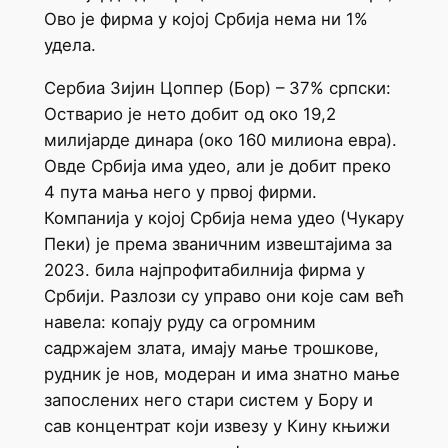
Ово је фирма у којој Србија нема ни 1%
удела.
Сербиа Зијин Цоппер (Бор) – 37% српски:
Остварио је нето добит од око 19,2
милијарде динара (око 160 милиона евра).
Овде Србија има удео, али је добит преко
4 пута мања него у првој фирми.
Компанија у којој Србија нема удео (Чукару
Пеки) је према званичним извештајима за
2023. била најпрофитабилнија фирма у
Србији. Разлози су управо они које сам већ
навела: копају руду са огромним
садржајем злата, имају мање трошкове,
рудник је нов, модеран и има знатно мање
запослених него стари систем у Бору и
сав концентрат који извезу у Кину књижи