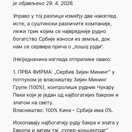
је објављено 29. 4. 2026.
Управо у тој разлици између две наизглед
исте, а суштински различите компаније,
лежи трик којим се највредније рудно
богатство Србије износи из земље, док
нам се сервира прича о „лошој руди“.
(Не)једначина изгледа отприлике овако:
1. ПРВА ФИРМА: „Сербиа Зијин Мининг“ у
потпуном је власништву Зијин Мининг
Групе (100%), контролише рудник Чукару
Пеки који је један од најбогатијих бакром и
златом на свету.
Власништво: 100% Кина – Србија има 0%.
Ископавају најбогатију руду бакра и злата у
Европи и затим тај „супер-концентрат“