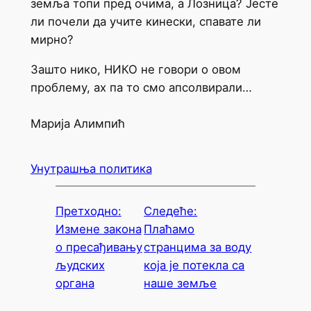
земља топи пред очима, а Лозница? Јесте
ли почели да учите кинески, спавате ли
мирно?
Зашто нико, НИКО не говори о овом
проблему, ах па то смо апсолвирали…
Марија Алимпић
Унутрашња политика
Претходно:
Следеће:
Измене закона
Плаћамо
о пресађивању
странцима за воду
људских
која је потекла са
органа
наше земље