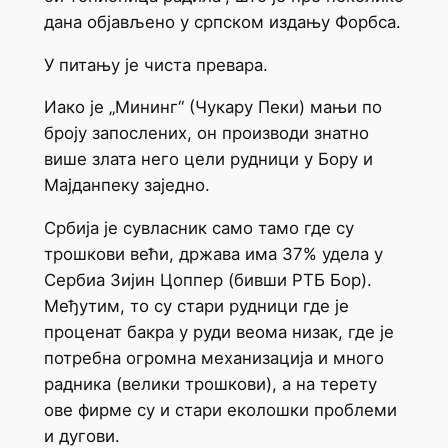
дана објављено у српском издању Форбса.
У питању је чиста превара.
Иако је „Мининг“ (Чукару Пеки) мањи по
броју запослених, он производи знатно
више злата него цели рудници у Бору и
Мајданпеку заједно.
Србија је сувласник само тамо где су
трошкови већи, држава има 37% удела у
Сербиа Зијин Цоппер (бивши РТБ Бор).
Међутим, то су стари рудници где је
проценат бакра у руди веома низак, где је
потребна огромна механизација и много
радника (велики трошкови), а на терету
ове фирме су и стари еколошки проблеми
и дугови.