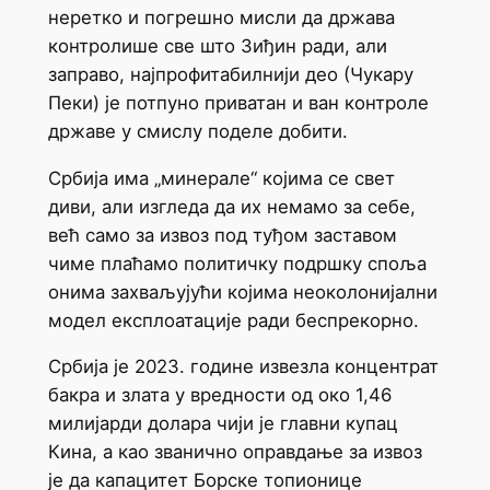
неретко и погрешно мисли да држава
контролише све што Зиђин ради, али
заправо, најпрофитабилнији део (Чукару
Пеки) је потпуно приватан и ван контроле
државе у смислу поделе добити.
Србија има „минерале“ којима се свет
диви, али изгледа да их немамо за себе,
већ само за извоз под туђом заставом
чиме плаћамо политичку подршку споља
онима захваљујући којима неоколонијални
модел експлоатације ради беспрекорно.
Србија је 2023. године извезла концентрат
бакра и злата у вредности од око 1,46
милијарди долара чији је главни купац
Кина, а као званично оправдање за извоз
је да капацитет Борске топионице